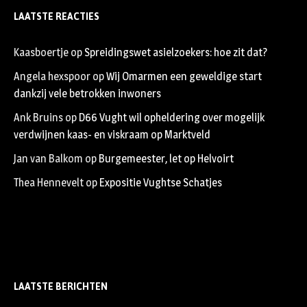
LAATSTE REACTIES
Kaasboertje
op
Spreidingswet asielzoekers: hoe zit dat?
Angela hexspoor
op
Wij Omarmen een geweldige start
dankzij vele betrokken inwoners
Ank Bruins
op
D66 Vught wil opheldering over mogelijk
verdwijnen kaas- en viskraam op Marktveld
Jan van Balkom
op
Burgemeester, let op Helvoirt
Thea Hennevelt
op
Expositie Vughtse Schatjes
LAATSTE BERICHTEN