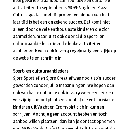
heel gevarieerd aanbod aan sportieve en culturele
activiteiten. In september is MOVE Vught en Plaza
Cultura gestart met dit project en binnen een half
jaar tijd is het een ongekend succes. Dat komt niet
alleen door de vele enthousiaste kinderen die zich
aanmelden, maar juist ook door al die sport- en
cultuuraanbieders die zulke leuke activiteiten
aanbieden. Neem ook in 2019 regelmatig een kijkje op
de website en schrijf je in!
Sport- en cultuuraanbieders
Sjors Sportief en Sjors Creatief was nooit zo’n succes
geworden zonder jullie inspanningen. We hopen dan
ook van harte dat jullie ook in 2019 weer een leuk en
veelzijdig aanbod plaatsen zodat al die enthousiaste
kinderen uit Vught en Cromvoirt zich in kunnen
schrijven. Mocht je geen account hebben en toch
aanbod willen plaatsen, dan kun je contact opnemen
met MOVE Vught
(
info@movevught.nl
)
. Laten met z’n