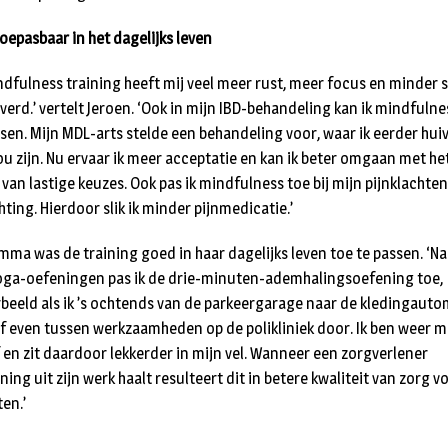
oepasbaar in het dagelijks leven
ndfulness training heeft mij veel meer rust, meer focus en minder 
verd.’ vertelt Jeroen. ‘Ook in mijn IBD-behandeling kan ik mindfulne
sen. Mijn MDL-arts stelde een behandeling voor, waar ik eerder hui
ou zijn. Nu ervaar ik meer acceptatie en kan ik beter omgaan met he
van lastige keuzes. Ook pas ik mindfulness toe bij mijn pijnklachte
ting. Hierdoor slik ik minder pijnmedicatie.’
mma was de training goed in haar dagelijks leven toe te passen. ‘Na
oga-oefeningen pas ik de drie-minuten-ademhalingsoefening toe,
rbeeld als ik ’s ochtends van de parkeergarage naar de kledingaut
Of even tussen werkzaamheden op de polikliniek door. Ik ben weer 
f en zit daardoor lekkerder in mijn vel. Wanneer een zorgverlener
ing uit zijn werk haalt resulteert dit in betere kwaliteit van zorg v
en.’