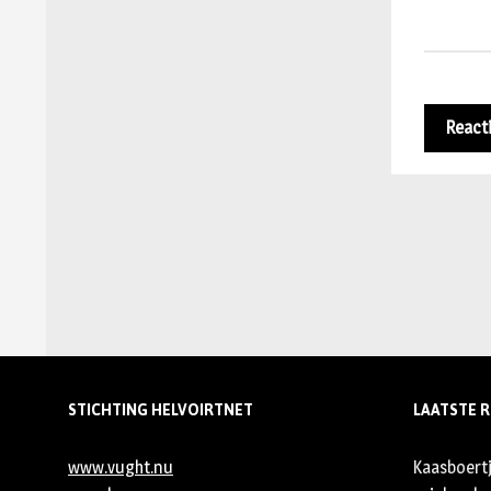
STICHTING HELVOIRTNET
LAATSTE R
www.vught.nu
Kaasboert