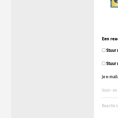
Een rea
Stuur m
Stuur 
Je e-mai