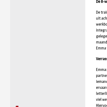
De 8-w
De tra
uit ac
werkbo
integra
gelege
maanda
Emma ve
Verras
Emma: 
partner
iemand 
ervaar
letterl
viel we
Hiervoo