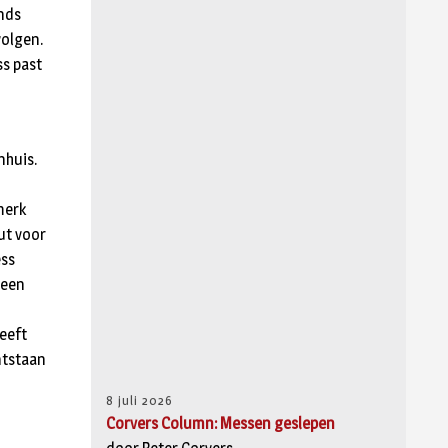
inds
volgen.
ss past
nhuis.
merk
eut voor
ess
 een
heeft
ontstaan
8 juli 2026
Corvers Column: Messen geslepen