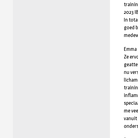
traini
2023 I
In tot
goed b
medew
Emma (
Ze erv
geatte
nu vers
licham
traini
inflam
speciaa
me veel
vanuit
onders