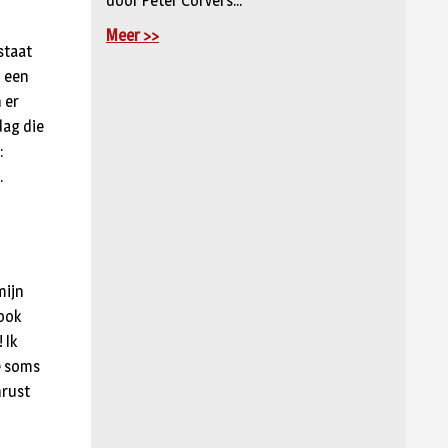
door Peter Corvers...
Meer >>
staat
n een
 er
dag die
:
.
mijn
 ook
 Ik
e soms
nrust