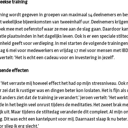
eekse training
ining wordt gegeven in groepen van maximaal 14 deelnemers en be
ht wekelijkse bijeenkomsten van tweeënhalf uur. Deelnemers krijge
ek mee met oefenstof waar ze mee aan de slag gaan. Daardoor kan
tie plaatsvinden in het dagelijks leven. Ook is er een speciale stilte
nheid geeft voor verdieping. In mei starten de volgende trainingen
g 6 mei voor medewerkers en vrijdag 17 mei voor mensen met IBD
rtelt: ‘Het is echt een cadeau voor en investering in jezelf’.
sende effecten
‘Het verraste mij hoeveel effect het had op mijn stressniveau. Ook 
 zei dat ik rustiger was en dingen beter kon loslaten. Het is fijn als
anders ziet dat de training je verandert.’ Jeroen vertelt: ‘Het werkt!
de in het begin veel onrust tijdens de meditaties. Het zweet brak m
ijk uit. Maar tijdens de stiltedag veranderde dit compleet. Al mijn o
g. Dit was echt een kantelpunt voor mij. Daarnaast slaap ik nu beter.
r sliep ik erg slecht.’