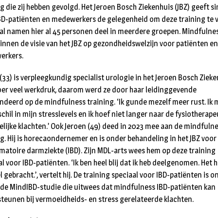
ng die zij hebben gevolgd. Het Jeroen Bosch Ziekenhuis (JBZ) geeft s
BD-patiënten en medewerkers de gelegenheid om deze training te 
aal namen hier al 45 personen deel in meerdere groepen. Mindfulne
innen de visie van het JBZ op gezondheidswelzijn voor patiënten en
erkers.
33) is verpleegkundig specialist urologie in het Jeroen Bosch Zieke
oer veel werkdruk, daarom werd ze door haar leidinggevende
ndeerd op de mindfulness training. ‘Ik gunde mezelf meer rust. Ik 
chil in mijn stresslevels en ik hoef niet langer naar de fysiotherap
elijke klachten.’ Ook Jeroen (49) deed in 2023 mee aan de mindfuln
ng. Hij is horecaondernemer en is onder behandeling in het JBZ voor
matoire darmziekte (IBD). Zijn MDL-arts wees hem op deze training
l voor IBD-patiënten. ‘Ik ben heel blij dat ik heb deelgenomen. Het 
 gebracht.’, vertelt hij. De training speciaal voor IBD-patiënten is 
 de MindIBD-studie die uitwees dat mindfulness IBD-patiënten kan
teunen bij vermoeidheids- en stress gerelateerde klachten.