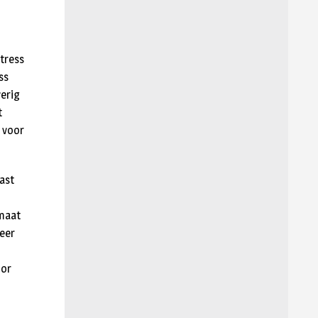
stress
ss
verig
t
n voor
ast
omaat
meer
oor