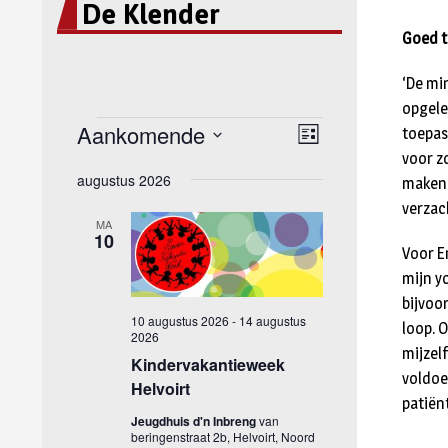
De Klender
Goed t
‘De mi
opgele
toepas
voor z
maken 
verzach
Voor E
mijn y
bijvoo
loop. 
mijzel
voldoen
patiënt