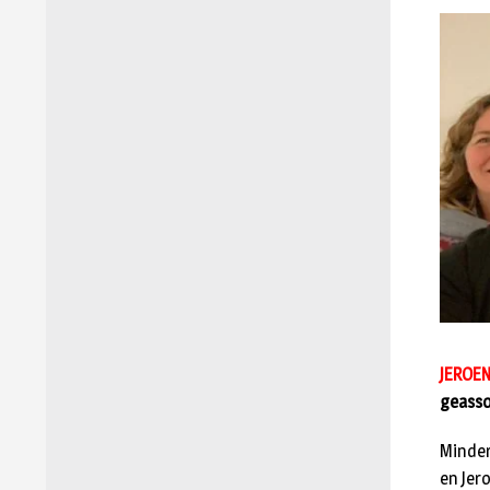
JEROEN
geasso
Minder
en Jer