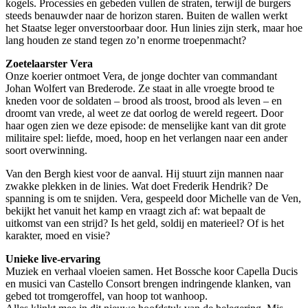
kogels. Processies en gebeden vullen de straten, terwijl de burgers
steeds benauwder naar de horizon staren. Buiten de wallen werkt
het Staatse leger onverstoorbaar door. Hun linies zijn sterk, maar hoe
lang houden ze stand tegen zo’n enorme troepenmacht?
Zoetelaarster Vera
Onze koerier ontmoet Vera, de jonge dochter van commandant
Johan Wolfert van Brederode. Ze staat in alle vroegte brood te
kneden voor de soldaten – brood als troost, brood als leven – en
droomt van vrede, al weet ze dat oorlog de wereld regeert. Door
haar ogen zien we deze episode: de menselijke kant van dit grote
militaire spel: liefde, moed, hoop en het verlangen naar een ander
soort overwinning.
Van den Bergh kiest voor de aanval. Hij stuurt zijn mannen naar
zwakke plekken in de linies. Wat doet Frederik Hendrik? De
spanning is om te snijden. Vera, gespeeld door Michelle van de Ven,
bekijkt het vanuit het kamp en vraagt zich af: wat bepaalt de
uitkomst van een strijd? Is het geld, soldij en materieel? Of is het
karakter, moed en visie?
Unieke live-ervaring
Muziek en verhaal vloeien samen. Het Bossche koor Capella Ducis
en musici van Castello Consort brengen indringende klanken, van
gebed tot tromgeroffel, van hoop tot wanhoop.