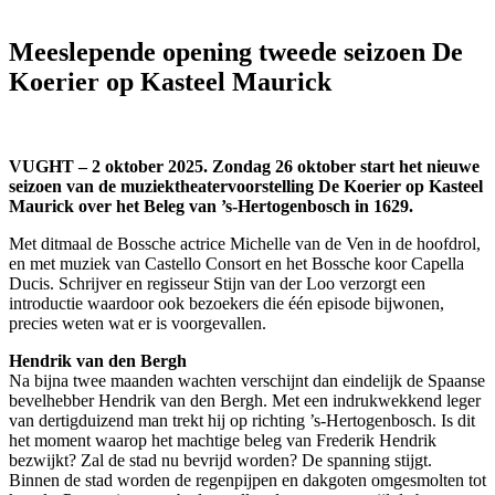
Meeslepende opening tweede seizoen De
Koerier op Kasteel Maurick
VUGHT – 2 oktober 2025. Zondag 26 oktober start het nieuwe
seizoen van de muziektheatervoorstelling De Koerier op Kasteel
Maurick over het Beleg van ’s-Hertogenbosch in 1629.
Met ditmaal de Bossche actrice Michelle van de Ven in de hoofdrol,
en met muziek van Castello Consort en het Bossche koor Capella
Ducis. Schrijver en regisseur Stijn van der Loo verzorgt een
introductie waardoor ook bezoekers die één episode bijwonen,
precies weten wat er is voorgevallen.
Hendrik van den Bergh
Na bijna twee maanden wachten verschijnt dan eindelijk de Spaanse
bevelhebber Hendrik van den Bergh. Met een indrukwekkend leger
van dertigduizend man trekt hij op richting ’s-Hertogenbosch. Is dit
het moment waarop het machtige beleg van Frederik Hendrik
bezwijkt? Zal de stad nu bevrijd worden? De spanning stijgt.
Binnen de stad worden de regenpijpen en dakgoten omgesmolten tot