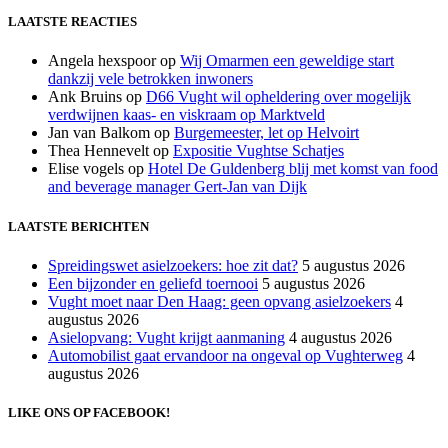
Twitter
LAATSTE REACTIES
Angela hexspoor
op
Wij Omarmen een geweldige start
dankzij vele betrokken inwoners
Ank Bruins
op
D66 Vught wil opheldering over mogelijk
verdwijnen kaas- en viskraam op Marktveld
Jan van Balkom
op
Burgemeester, let op Helvoirt
Thea Hennevelt
op
Expositie Vughtse Schatjes
Elise vogels
op
Hotel De Guldenberg blij met komst van food
and beverage manager Gert-Jan van Dijk
LAATSTE BERICHTEN
Spreidingswet asielzoekers: hoe zit dat?
5 augustus 2026
Een bijzonder en geliefd toernooi
5 augustus 2026
Vught moet naar Den Haag: geen opvang asielzoekers
4
augustus 2026
Asielopvang: Vught krijgt aanmaning
4 augustus 2026
Automobilist gaat ervandoor na ongeval op Vughterweg
4
augustus 2026
LIKE ONS OP FACEBOOK!