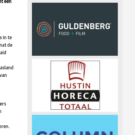
ht een
 in te
mat de
aid
rasland
 van
ers
n
oren.