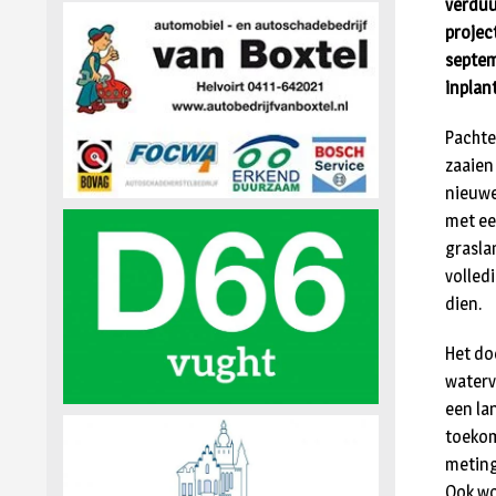
verduu
projec
septem
inplan
Pachter
zaaien
nieuwe
met ee
grasla
volled
dien.
Het do
waterv
een la
toekom
meting
Ook wo