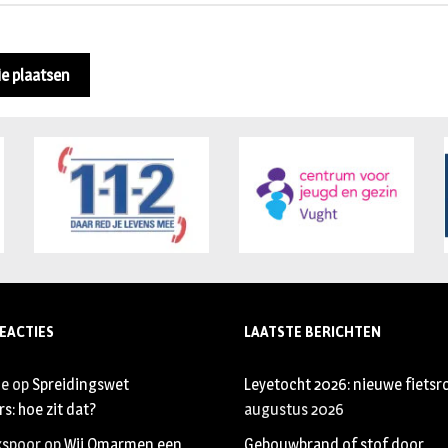
EACTIES
LAATSTE BERICHTEN
je
op
Spreidingswet
Leyetocht 2026: nieuwe fietsr
s: hoe zit dat?
augustus 2026
xspoor
op
Wij Omarmen een
Gebouwbrand of stof door