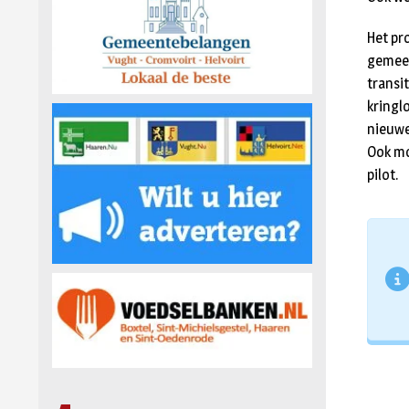
Het pr
gemeen
transi
kringl
nieuwe
Ook moe
pilot.