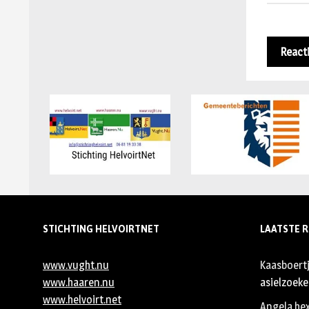
STICHTING HELVOIRTNET
LAATSTE R
www.vught.nu
Kaasboert
www.haaren.nu
asielzoeker
www.helvoirt.net
Angela he