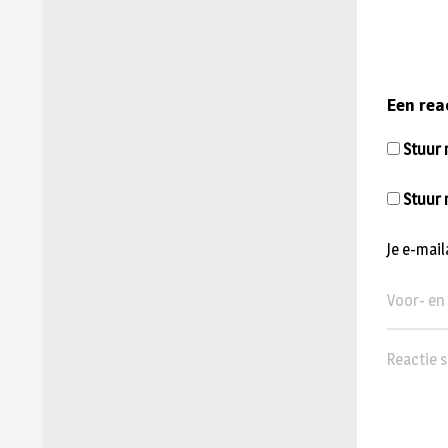
Een rea
Stuur m
Stuur 
Je e-mai