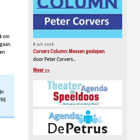
ak om
 gaan.
8 juli 2026
Corvers Column: Messen geslepen
een
door Peter Corvers...
Meer >>
jn
bij