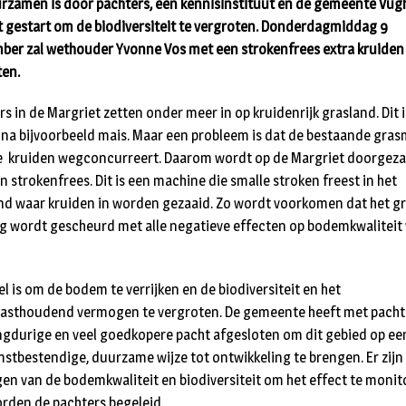
rzamen is door pachters, een kennisinstituut en de gemeente Vug
t gestart om de biodiversiteit te vergroten. Donderdagmiddag 9
ber zal wethouder Yvonne Vos met een strokenfrees extra kruiden
ten.
s in de Margriet zetten onder meer in op kruidenrijk grasland. Dit is
 na bijvoorbeeld mais. Maar een probleem is dat de bestaande gras
 kruiden wegconcurreert. Daarom wordt op de Margriet doorgeza
n strokenfrees. Dit is een machine die smalle stroken freest in het
nd waar kruiden in worden gezaaid. Zo wordt voorkomen dat het g
ig wordt gescheurd met alle negatieve effecten op bodemkwaliteit
el is om de bodem te verrijken en de biodiversiteit en het
asthoudend vermogen te vergroten. De gemeente heeft met pacht
ngdurige en veel goedkopere pacht afgesloten om dit gebied op ee
stbestendige, duurzame wijze tot ontwikkeling te brengen. Er zijn
en van de bodemkwaliteit en biodiversiteit om het effect te monit
rden de pachters begeleid.