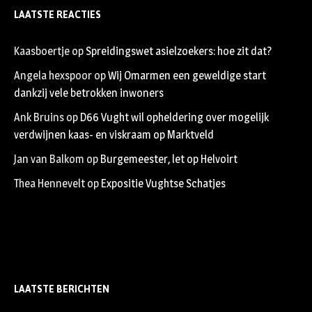
LAATSTE REACTIES
Kaasboertje
op
Spreidingswet asielzoekers: hoe zit dat?
Angela hexspoor
op
Wij Omarmen een geweldige start
dankzij vele betrokken inwoners
Ank Bruins
op
D66 Vught wil opheldering over mogelijk
verdwijnen kaas- en viskraam op Marktveld
Jan van Balkom
op
Burgemeester, let op Helvoirt
Thea Hennevelt
op
Expositie Vughtse Schatjes
LAATSTE BERICHTEN