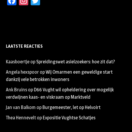
Facebook
Instagram
Twitter
LAATSTE REACTIES
Kaasboertje
op
Spreidingswet asielzoekers: hoe zit dat?
Angela hexspoor
op
Wij Omarmen een geweldige start
dankzij vele betrokken inwoners
Ank Bruins
op
D66 Vught wil opheldering over mogelijk
verdwijnen kaas- en viskraam op Marktveld
Jan van Balkom
op
Burgemeester, let op Helvoirt
Thea Hennevelt
op
Expositie Vughtse Schatjes