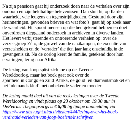
Na zijn pensioen gaat hij onderzoek doen naar de verhalen over zijn
oudoom en zijn heldhaftige belevenissen. Dan stuit hij op flarden
waarheid, vele leugens en tegenstrijdigheden. Gestuurd door zijn
herinneringen, gevonden brieven en wat foto’s, gaat hij op zoek naar
de waarheid. Hij spoort mensen op die hen gekend hebben en doet
onverdroten diepgaand onderzoek in archieven in diverse landen.
Het levert verbijsterende en ontroerende verhalen op: over de
verzetsgroep Zéro, de gruwel van de nazikampen, de executie van
verzetshelden en de ‘verrader’ die tien jaar lang onschuldig in de
gevangenis zit. Na de oorlog keert de familie, getekend door hun
ervaringen, terug naar Afrika.
De lezing van Joop spitst zich toe op de Tweede
Wereldoorlog, maar het boek gaat ook over de
apartheid in Congo en Zuid-Afrika, de goud- en diamantsmokkel en
het ‘niemands kind’ met onbekende vader en moeder.
De lezing maakt deel uit van de reeks lezingen over de Tweede
Wereldoorlog en vindt plaats op 23 oktober om 19.30 uur in
DePetrus. Toegangsprijs is
€ 8,00
bij tijdige aanmelding via
https://www.abzvught.nl/activiteiten/444/lezing-over-het-boek-
verdraaid-verleden-van-joop-boelens/inschrijven