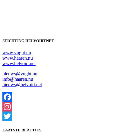
STICHTING HELVOIRTNET
www.vught.nu
www.haaren.nu
www.helvoirt.net
nieuws@vught.nu
info@haaren.nu
nieuws@helvoirt.net
Facebook
Instagram
Twitter
LAATSTE REACTIES