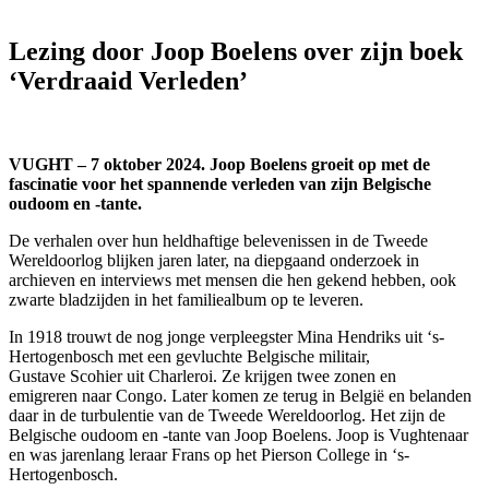
Lezing door Joop Boelens over zijn boek
‘Verdraaid Verleden’
VUGHT – 7 oktober 2024. Joop Boelens groeit op met de
fascinatie voor het spannende verleden van zijn Belgische
oudoom en -tante.
De verhalen over hun heldhaftige belevenissen in de Tweede
Wereldoorlog blijken jaren later, na diepgaand onderzoek in
archieven en interviews met mensen die hen gekend hebben, ook
zwarte bladzijden in het familiealbum op te leveren.
In 1918 trouwt de nog jonge verpleegster Mina Hendriks uit ‘s-
Hertogenbosch met een gevluchte Belgische militair,
Gustave Scohier uit Charleroi. Ze krijgen twee zonen en
emigreren naar Congo. Later komen ze terug in België en belanden
daar in de turbulentie van de Tweede Wereldoorlog. Het zijn de
Belgische oudoom en -tante van Joop Boelens. Joop is Vughtenaar
en was jarenlang leraar Frans op het Pierson College in ‘s-
Hertogenbosch.