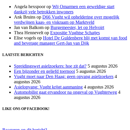
Angela hexspoor
op
Wij Omarmen een geweldige start
dankzij vele betrokken inwoners
Ank Bruins
op
D66 Vught wil opheldering over mogelijk
verdwijnen kaas- en viskraam op Marktveld
Jan van Balkom
op
Burgemeester, let op Helvoirt
Thea Hennevelt
op
Expositie Vughtse Schatjes
Elise vogels
op
Hotel De Guldenberg blij met komst van food
and beverage manager Gert-Jan van Dijk
LAATSTE BERICHTEN
Spreidingswet asielzoekers: hoe zit dat?
5 augustus 2026
Een bijzonder en geliefd toernooi
5 augustus 2026
Vught moet naar Den Haag: geen opvang asielzoekers
4
augustus 2026
Asielopvang: Vught krijgt aanmaning
4 augustus 2026
Automobilist gaat ervandoor na ongeval op Vughterweg
4
augustus 2026
LIKE ONS OP FACEBOOK!
Reageren op dit bericht?