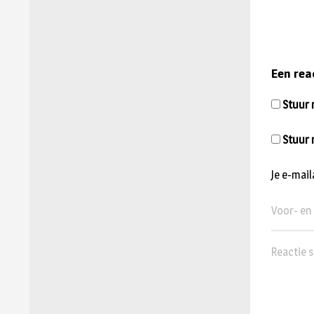
Een rea
Stuur m
Stuur 
Je e-mai