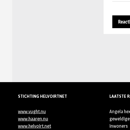
STICHTING HELVOIRTNET
LAATSTE R
www.vught.nu
Angela he
www.haaren.nu
geweldige 
www.helvoirt.net
inwoners