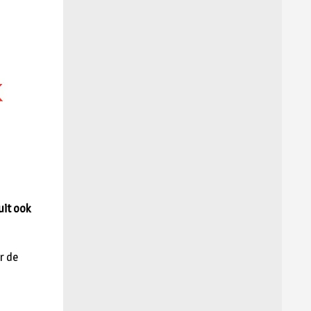
uit ook
or de