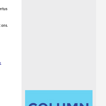
ertus
 ons.
.