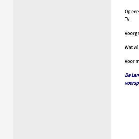
Op eer
TV.
Voorga
Wat wi
Voor m
De Lam
voorsp