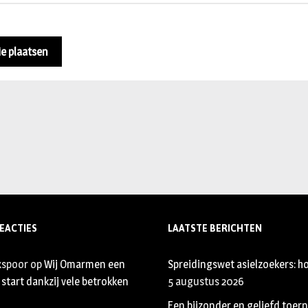
EACTIES
LAATSTE BERICHTEN
xspoor
op
Wij Omarmen een
Spreidingswet asielzoekers: ho
start dankzij vele betrokken
5 augustus 2026
Een bijzonder en geliefd toer