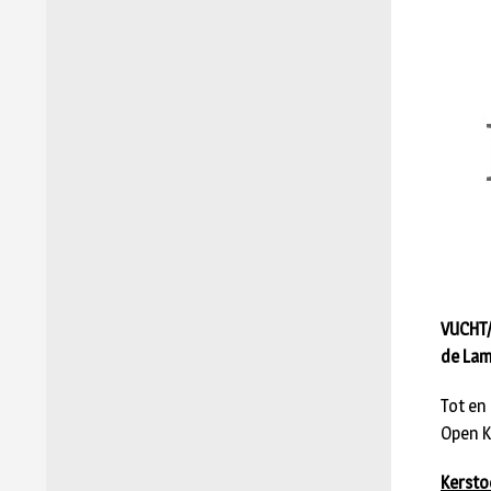
VUCHT/
de Lam
Tot en 
Open K
Kersto