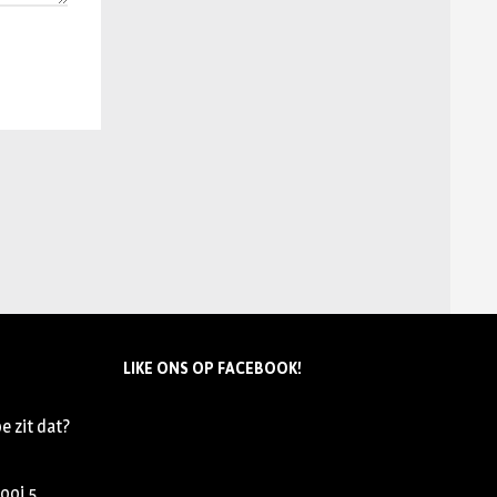
LIKE ONS OP FACEBOOK!
e zit dat?
nooi
5