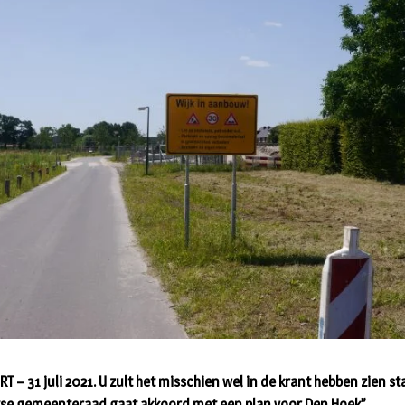
T – 31 juli 2021. U zult het misschien wel in de krant hebben zien st
se gemeenteraad gaat akkoord met een plan voor Den Hoek”.