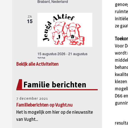
genoeg
ruimte
initië
ze gaa
Toeko
Voor D
wordt 
middel
Bekijk alle Activiteiten
behand
kwalit
Familie berichten
kiezen
mogeli
D66 en
7 december 2021
gunnin
Familieberichten op Vught.nu
Het is mogelijk om hier op de nieuwssite
van Vught...
resulta