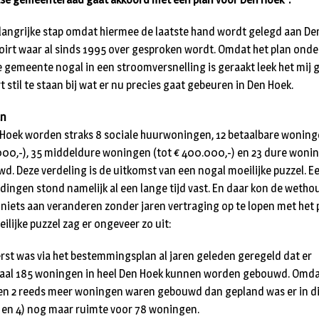
langrijke stap omdat hiermee de laatste hand wordt gelegd aan De
voirt waar al sinds 1995 over gesproken wordt. Omdat het plan onde
 gemeente nogal in een stroomversnelling is geraakt leek het mij 
 stil te staan bij wat er nu precies gaat gebeuren in Den Hoek.
an
 Hoek worden straks 8 sociale huurwoningen, 12 betaalbare woning
000,-), 35 middeldure woningen (tot € 400.000,-) en 23 dure woni
d. Deze verdeling is de uitkomst van een nogal moeilijke puzzel. E
 dingen stond namelijk al een lange tijd vast. En daar kon de wetho
 niets aan veranderen zonder jaren vertraging op te lopen met het 
ilijke puzzel zag er ongeveer zo uit:
erst was via het bestemmingsplan al jaren geleden geregeld dat er
al 185 woningen in heel Den Hoek kunnen worden gebouwd. Omdat
 en 2 reeds meer woningen waren gebouwd dan gepland was er in di
3 en 4) nog maar ruimte voor 78 woningen.