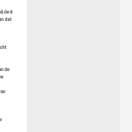
ij de 8
an dat
ocht
an de
we
van
ar