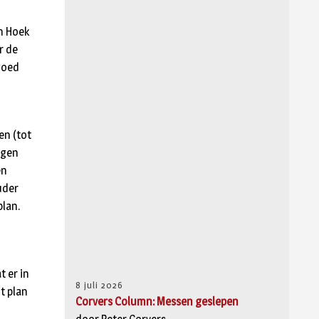
n Hoek
r de
goed
en (tot
ngen
en
uder
plan.
 er in
8 juli 2026
t plan
Corvers Column: Messen geslepen