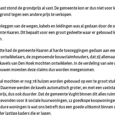
ast stond de grondprijs al vast. De gemeente kon er dus niet voor 
grond tegen een andere prijs te verkopen.
nleggen van de wegen, kabels en leidingen was al gedaan door de 
te Haaren. Dit bepaalt voor een groot gedeelte waar er gebouwd 
n.
tte had de gemeente Haaren al harde toezeggingen gedaan aan ee
l ontwikkelaars, de zogenoemde bouwclaimhouders, dat zij allemaa
 kavels van Den Hoek mochten ontwikkelen. In de verdeling van wie
ouwen moesten deze claims dus worden meegenomen.
 al mochten er nog 78 huizen worden gebouwd op een te groot stu
 Daarmee werden de kavels automatisch groter, en met een vastst
rijs, dus ook duurder. Dat de gemeente Vught binnen dit alles rui
gevonden voor 8 sociale huurwoningen, 12 goedkope koopwoninge
dure woningen is wat ons betreft dus een goede uitkomst binnen 
er lastige kaders die er lagen.