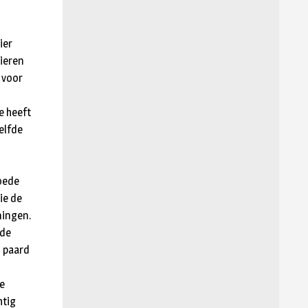
ier
lieren
 voor
e heeft
elfde
oede
ie de
ningen.
 de
d paard
e
htig