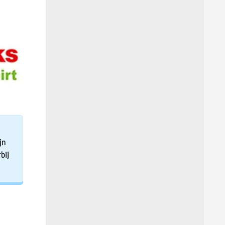
jn
bij