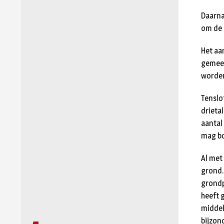
Daarna
om de 
Het aa
gemeen
worde
Tenslo
drieta
aantal
mag b
Al met
grond.
grondp
heeft 
middel
bijzond