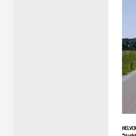
HELVOIR
“Vught