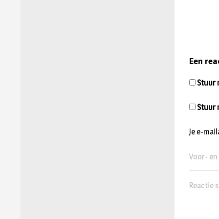
Een rea
Stuur m
Stuur 
Je e-mai