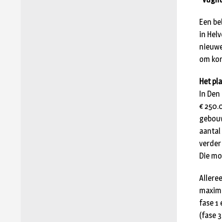
Een be
in Hel
nieuwe
om kort
Het pl
In Den
€ 250.
gebouw
aantal
verder
Die moe
Allere
maxima
fase 1
(fase 