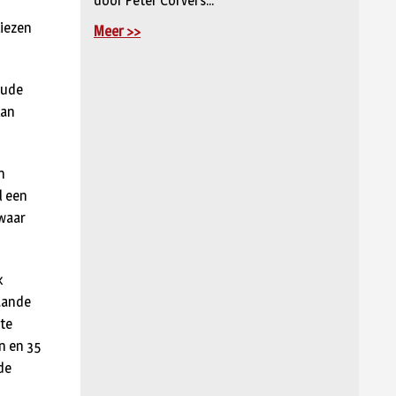
door Peter Corvers...
kiezen
Meer >>
oude
kan
n
l een
 waar
k
aande
mte
n en 35
de