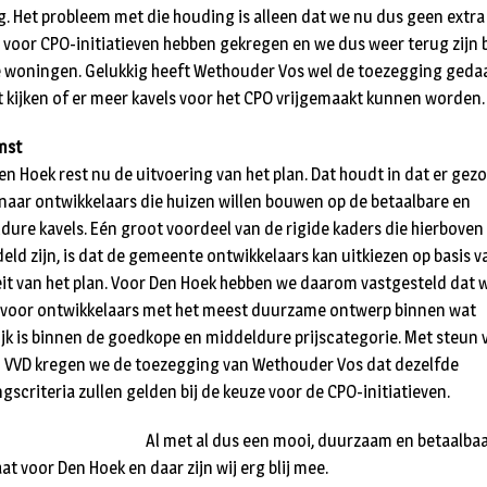
. Het probleem met die houding is alleen dat we nu dus geen extra
 voor CPO-initiatieven hebben gekregen en we dus weer terug zijn b
le woningen. Gelukkig heeft Wethouder Vos wel de toezegging geda
t kijken of er meer kavels voor het CPO vrijgemaakt kunnen worden.
mst
en Hoek rest nu de uitvoering van het plan. Dat houdt in dat er gez
naar ontwikkelaars die huizen willen bouwen op de betaalbare en
dure kavels. Eén groot voordeel van de rigide kaders die hierboven
eld zijn, is dat de gemeente ontwikkelaars kan uitkiezen op basis v
eit van het plan. Voor Den Hoek hebben we daarom vastgesteld dat 
 voor ontwikkelaars met het meest duurzame ontwerp binnen wat
jk is binnen de goedkope en middeldure prijscategorie. Met steun 
 VVD kregen we de toezegging van Wethouder Vos dat dezelfde
gscriteria zullen gelden bij de keuze voor de CPO-initiatieven.
Al met al dus een mooi, duurzaam en betaalba
at voor Den Hoek en daar zijn wij erg blij mee.