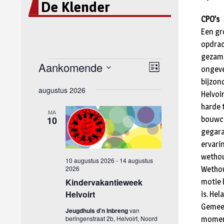
De Klender
CPO’s
Een gr
opdrac
gezame
ongeve
bijzon
Helvoi
harde 
bouwcl
gegara
ervari
wethou
Wethou
motie 
is. He
Gemeen
moment