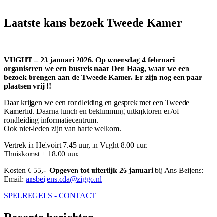
Laatste kans bezoek Tweede Kamer
VUGHT – 23 januari 2026. Op woensdag 4 februari
organiseren we een busreis naar Den Haag, waar we een
bezoek brengen aan de Tweede Kamer. Er zijn nog een paar
plaatsen vrij !!
Daar krijgen we een rondleiding en gesprek met een Tweede
Kamerlid. Daarna lunch en beklimming uitkijktoren en/of
rondleiding informatiecentrum.
Ook niet-leden zijn van harte welkom.
Vertrek in Helvoirt 7.45 uur, in Vught 8.00 uur.
Thuiskomst ± 18.00 uur.
Kosten € 55,-
Opgeven tot uiterlijk 26 januari
bij Ans Beijens:
Email:
ansbeijens.cda@ziggo.nl
SPELREGELS - CONTACT
Recente berichten