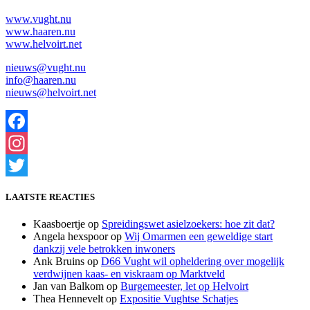
www.vught.nu
www.haaren.nu
www.helvoirt.net
nieuws@vught.nu
info@haaren.nu
nieuws@helvoirt.net
Facebook
Instagram
Twitter
LAATSTE REACTIES
Kaasboertje
op
Spreidingswet asielzoekers: hoe zit dat?
Angela hexspoor
op
Wij Omarmen een geweldige start
dankzij vele betrokken inwoners
Ank Bruins
op
D66 Vught wil opheldering over mogelijk
verdwijnen kaas- en viskraam op Marktveld
Jan van Balkom
op
Burgemeester, let op Helvoirt
Thea Hennevelt
op
Expositie Vughtse Schatjes