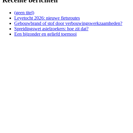
(geen titel)
Leyetocht 2026: nieuwe fietsroutes
Gebouwbrand of stof door verbouwingswerkzaamheden?
Spreidingswet asielzoekers: hoe zit dat?
Een bijzonder en geliefd toernooi