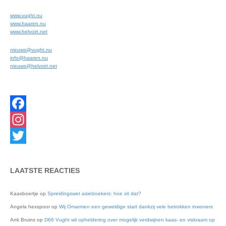
www.vught.nu
www.haaren.nu
www.helvoirt.net
nieuws@vught.nu
info@haaren.nu
nieuws@helvoirt.net
Facebook
Instagram
Twitter
LAATSTE REACTIES
Kaasboertje
op
Spreidingswet asielzoekers: hoe zit dat?
Angela hexspoor
op
Wij Omarmen een geweldige start dankzij vele betrokken inwoners
Ank Bruins
op
D66 Vught wil opheldering over mogelijk verdwijnen kaas- en viskraam op