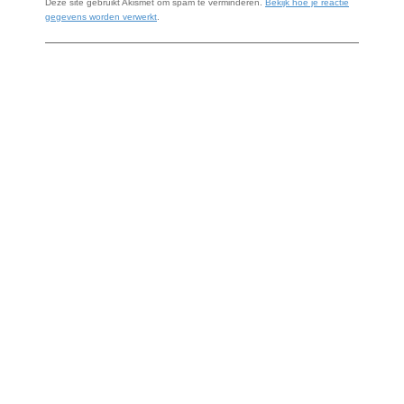
Deze site gebruikt Akismet om spam te verminderen.
Bekijk hoe je reactie
gegevens worden verwerkt
.