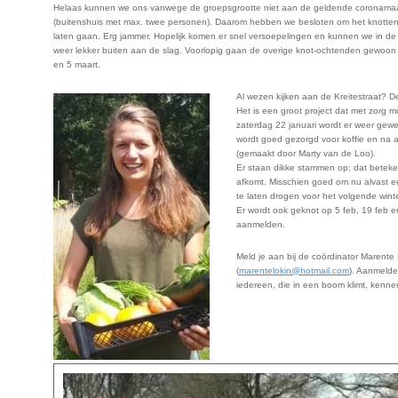
Helaas kunnen we ons vanwege de groepsgrootte niet aan de geldende coronama
(buitenshuis met max. twee personen). Daarom hebben we besloten om het knotten o
laten gaan. Erg jammer. Hopelijk komen er snel versoepelingen en kunnen we in de 
weer lekker buiten aan de slag. Voorlopig gaan de overige knot-ochtenden gewoon d
en 5 maart.
Al wezen kijken aan de Kreitestraat? De
Het is een groot project dat met zorg 
zaterdag 22 januari wordt er weer gewe
wordt goed gezorgd voor koffie en na 
(gemaakt door Marty van de Loo).
Er staan dikke stammen op; dat beteken
afkomt. Misschien goed om nu alvast e
te laten drogen voor het volgende wint
Er wordt ook geknot op 5 feb, 19 feb en
aanmelden.
Meld je aan bij de coördinator Marente
(
marentelokin@hotmail.com
). Aanmelden
iedereen, die in een boom klimt, kenne