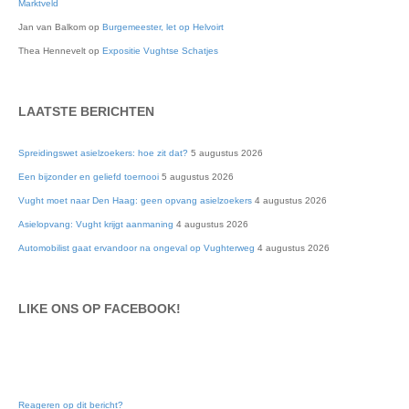
Marktveld
Jan van Balkom
op
Burgemeester, let op Helvoirt
Thea Hennevelt
op
Expositie Vughtse Schatjes
LAATSTE BERICHTEN
Spreidingswet asielzoekers: hoe zit dat?
5 augustus 2026
Een bijzonder en geliefd toernooi
5 augustus 2026
Vught moet naar Den Haag: geen opvang asielzoekers
4 augustus 2026
Asielopvang: Vught krijgt aanmaning
4 augustus 2026
Automobilist gaat ervandoor na ongeval op Vughterweg
4 augustus 2026
LIKE ONS OP FACEBOOK!
Reageren op dit bericht?