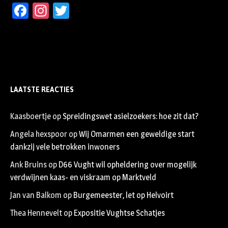
Facebook
Instagram
Twitter
LAATSTE REACTIES
Kaasboertje
op
Spreidingswet asielzoekers: hoe zit dat?
Angela hexspoor
op
Wij Omarmen een geweldige start
dankzij vele betrokken inwoners
Ank Bruins
op
D66 Vught wil opheldering over mogelijk
verdwijnen kaas- en viskraam op Marktveld
Jan van Balkom
op
Burgemeester, let op Helvoirt
Thea Hennevelt
op
Expositie Vughtse Schatjes