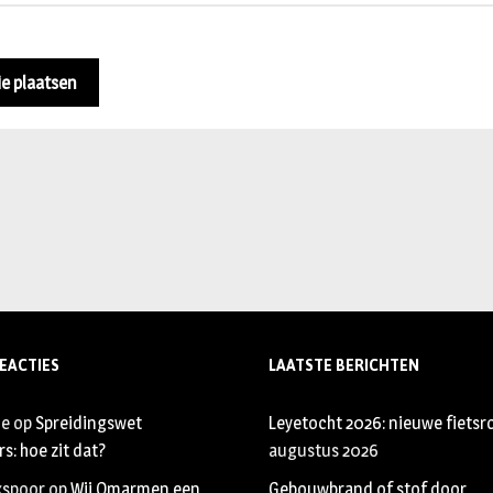
EACTIES
LAATSTE BERICHTEN
je
op
Spreidingswet
Leyetocht 2026: nieuwe fietsr
s: hoe zit dat?
augustus 2026
xspoor
op
Wij Omarmen een
Gebouwbrand of stof door