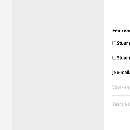
Een rea
Stuur m
Stuur 
Je e-mai