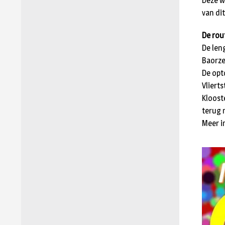
Deze 
van dit
De rou
De len
Baorze
De opt
Vlierts
Kloost
terug 
Meer i