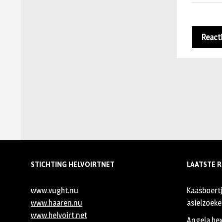
STICHTING HELVOIRTNET
LAATSTE R
www.vught.nu
Kaasboert
www.haaren.nu
asielzoeker
www.helvoirt.net
Angela he