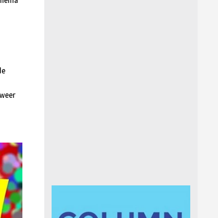
 thema
de
 weer