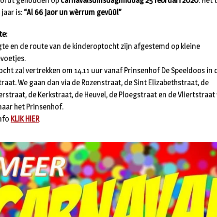
wordt gehouden op
carnavalsdinsdagmiddag 25 februari 2020
. Het
 jaar is:
“Al 66 jaor un wèrrum gevûûl”
te:
gte en de route van de kinderoptocht zijn afgestemd op kleine
voetjes.
ocht zal vertrekken om 14.11 uur vanaf Prinsenhof De Speeldoos in 
traat. We gaan dan via de Rozenstraat, de Sint Elizabethstraat, de
erstraat, de Kerkstraat, de Heuvel, de Ploegstraat en de Vliertstraat
naar het Prinsenhof.
nfo
KLIK HIER