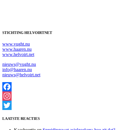
STICHTING HELVOIRTNET
www.vught.nu
www.haaren.nu
www.helvoirt.net
nieuws@vught.nu
info@haaren.nu
nieuws@helvoirt.net
Facebook
Instagram
Twitter
LAATSTE REACTIES
Kaasboertje
op
Spreidingswet asielzoekers: hoe zit dat?