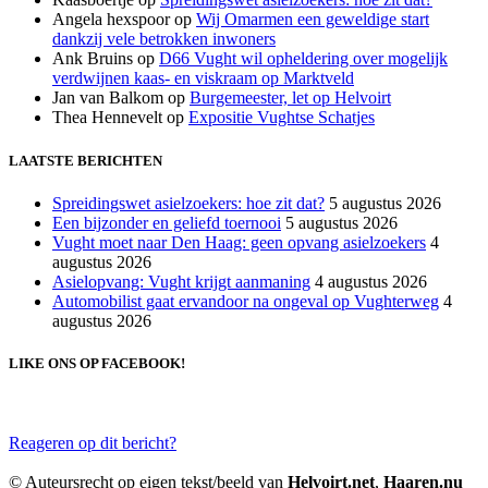
Angela hexspoor
op
Wij Omarmen een geweldige start
dankzij vele betrokken inwoners
Ank Bruins
op
D66 Vught wil opheldering over mogelijk
verdwijnen kaas- en viskraam op Marktveld
Jan van Balkom
op
Burgemeester, let op Helvoirt
Thea Hennevelt
op
Expositie Vughtse Schatjes
LAATSTE BERICHTEN
Spreidingswet asielzoekers: hoe zit dat?
5 augustus 2026
Een bijzonder en geliefd toernooi
5 augustus 2026
Vught moet naar Den Haag: geen opvang asielzoekers
4
augustus 2026
Asielopvang: Vught krijgt aanmaning
4 augustus 2026
Automobilist gaat ervandoor na ongeval op Vughterweg
4
augustus 2026
LIKE ONS OP FACEBOOK!
Reageren op dit bericht?
© Auteursrecht op eigen tekst/beeld van
Helvoirt.net
,
Haaren.nu