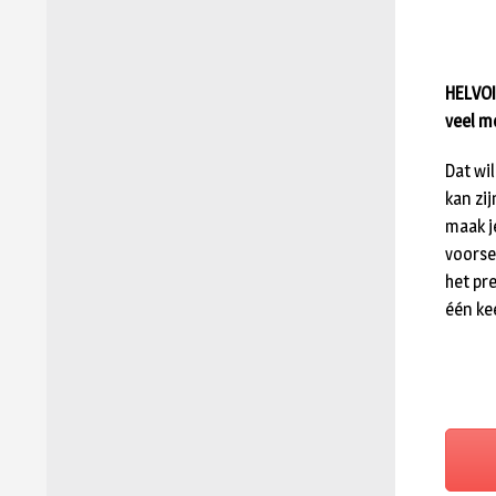
HELVOI
veel m
Dat wi
kan zi
maak j
voorse
het pr
één ke