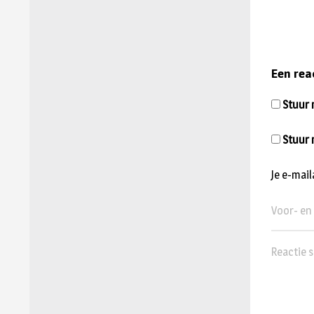
Een rea
Stuur m
Stuur 
Je e-mai