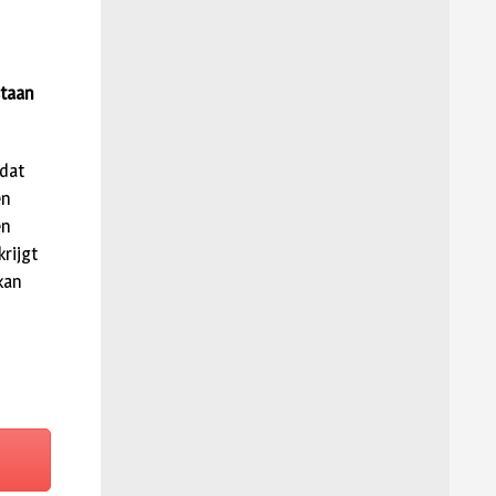
staan
 dat
en
en
rijgt
kan