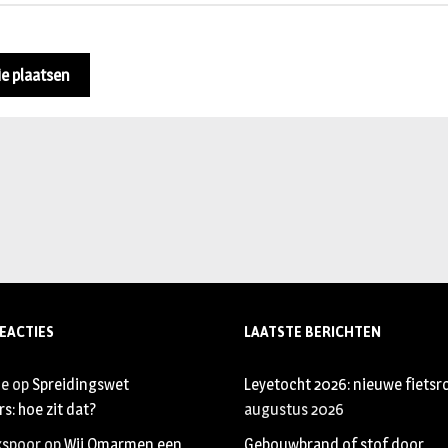
EACTIES
LAATSTE BERICHTEN
je
op
Spreidingswet
Leyetocht 2026: nieuwe fietsr
s: hoe zit dat?
augustus 2026
xspoor
op
Wij Omarmen een
Gebouwbrand of stof door