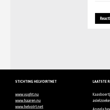
STICHTING HELVOIRTNET
LAATSTE R
www.vught.nu
Kaasboert
www.haaren.nu
asielzoeker
www.helvoirt.net
Angela he