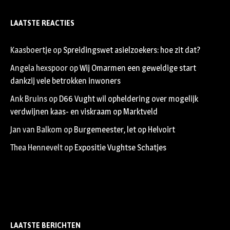
LAATSTE REACTIES
Kaasboertje
op
Spreidingswet asielzoekers: hoe zit dat?
Angela hexspoor
op
Wij Omarmen een geweldige start
dankzij vele betrokken inwoners
Ank Bruins
op
D66 Vught wil opheldering over mogelijk
verdwijnen kaas- en viskraam op Marktveld
Jan van Balkom
op
Burgemeester, let op Helvoirt
Thea Hennevelt
op
Expositie Vughtse Schatjes
LAATSTE BERICHTEN