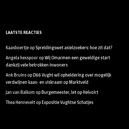
LAATSTE REACTIES
Kaasboertje
op
Spreidingswet asielzoekers: hoe zit dat?
Angela hexspoor
op
Wij Omarmen een geweldige start
dankzij vele betrokken inwoners
Ank Bruins
op
D66 Vught wil opheldering over mogelijk
verdwijnen kaas- en viskraam op Marktveld
Jan van Balkom
op
Burgemeester, let op Helvoirt
Thea Hennevelt
op
Expositie Vughtse Schatjes