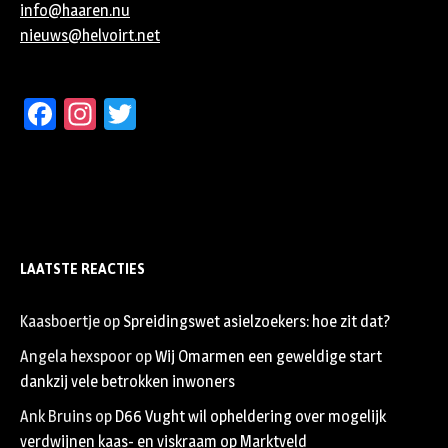
info@haaren.nu
nieuws@helvoirt.net
Facebook
Instagram
Twitter
LAATSTE REACTIES
Kaasboertje
op
Spreidingswet asielzoekers: hoe zit dat?
Angela hexspoor
op
Wij Omarmen een geweldige start
dankzij vele betrokken inwoners
Ank Bruins
op
D66 Vught wil opheldering over mogelijk
verdwijnen kaas- en viskraam op Marktveld