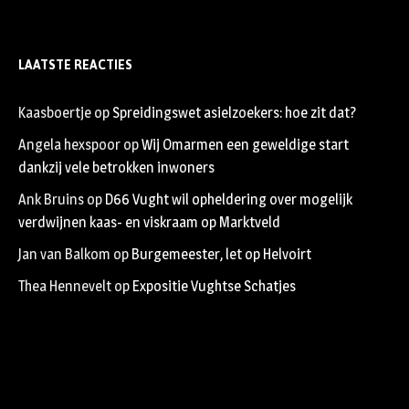
LAATSTE REACTIES
Kaasboertje
op
Spreidingswet asielzoekers: hoe zit dat?
Angela hexspoor
op
Wij Omarmen een geweldige start
dankzij vele betrokken inwoners
Ank Bruins
op
D66 Vught wil opheldering over mogelijk
verdwijnen kaas- en viskraam op Marktveld
Jan van Balkom
op
Burgemeester, let op Helvoirt
Thea Hennevelt
op
Expositie Vughtse Schatjes