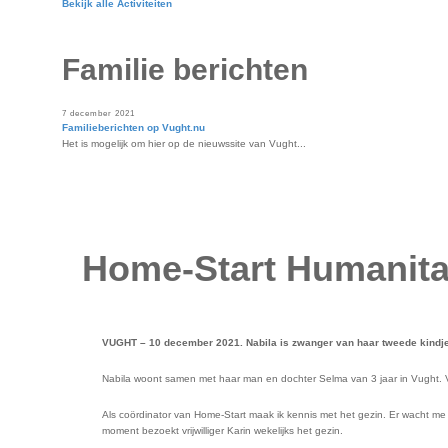
Bekijk alle Activiteiten
Familie berichten
7 december 2021
Familieberichten op Vught.nu
Het is mogelijk om hier op de nieuwssite van Vught...
Home-Start Humanit
VUGHT – 10 december 2021. Nabila is zwanger van haar tweede kindje
Nabila woont samen met haar man en dochter Selma van 3 jaar in Vught. Va
Als coördinator van Home-Start maak ik kennis met het gezin. Er wacht me e
moment bezoekt vrijwilliger Karin wekelijks het gezin.