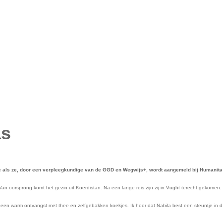
as
 als ze, door een verpleegkundige van de GGD en Wegwijs+, wordt aangemeld bij Humanita
n oorsprong komt het gezin uit Koerdistan. Na een lange reis zijn zij in Vught terecht gekomen
en warm ontvangst met thee en zelfgebakken koekjes. Ik hoor dat Nabila best een steuntje in de r