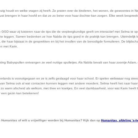
 bezig houdt en welke vragen zij heeft. Ze praten over de kinderen, het wonen, de gewoontes in 
rust brengen in haar hoofd en dat ze zo beter voor haar dochter kan zorgen. Elke week bespree
GD waar zij luisteren naar de tips die de verpleegkundige geeft om interactief met Selma te sp
 te leggen. Samen bedenken ze hoe Nabila de tips goed in de praktijk kan brengen. Uiteindelijk k
n, die haar bijstaat in de gesprekken en bij het invullen van de benodigde formulieren. De blijdscha
en met Karin.
ing Babyspullen ontvangen ze veel nuttige spulletjes. Als Nabila bevalt van haar zoontje Adam, 
ederlands is vooruitgegaan en ze is zelfs geslaagd voor haar school. Er spelen weliswaar nog ste
l van Selma ook al wat contacten kunnen leggen met andere moeders. Selma heeft het naar haar
 warm afscheid als welkom, met thee en koekjes. En veel dankbaarheid, voor wat Karin heeft beteke
or een gezin kan betekenen!
 Humanitas of wilt u vrijwilliger worden bij Humanitas? Kijk dan op
Humanitas, afdeling ‘s-