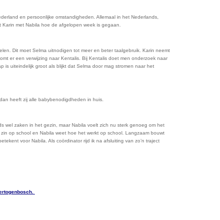
Nederland en persoonlijke omstandigheden. Allemaal in het Nederlands,
kt Karin met Nabila hoe de afgelopen week is gegaan.
elen. Dit moet Selma uitnodigen tot meer en beter taalgebruik. Karin neemt
omt er een verwijzing naar Kentalis. Bij Kentalis doet men onderzoek naar
p is uiteindelijk groot als blijkt dat Selma door mag stromen naar het
dan heeft zij alle babybenodigdheden in huis.
eds wel zaken in het gezin, maar Nabila voelt zich nu sterk genoeg om het
 zin op school en Nabila weet hoe het werkt op school. Langzaam bouwt
nt voor Nabila. Als coördinator rijd ik na afsluiting van zo’n traject
hertogenbosch.