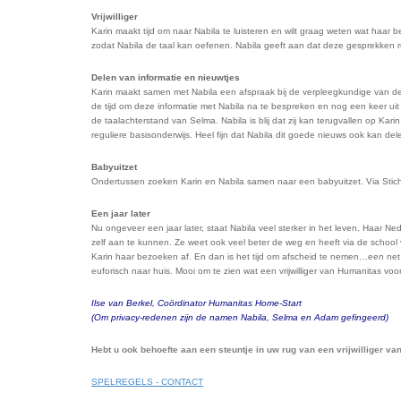
Vrijwilliger
Karin maakt tijd om naar Nabila te luisteren en wilt graag weten wat haar
zodat Nabila de taal kan oefenen. Nabila geeft aan dat deze gesprekken 
Delen van informatie en nieuwtjes
Karin maakt samen met Nabila een afspraak bij de verpleegkundige van de G
de tijd om deze informatie met Nabila na te bespreken en nog een keer uit
de taalachterstand van Selma. Nabila is blij dat zij kan terugvallen op Kari
reguliere basisonderwijs. Heel fijn dat Nabila dit goede nieuws ook kan del
Babyuitzet
Ondertussen zoeken Karin en Nabila samen naar een babyuitzet. Via Sticht
Een jaar later
Nu ongeveer een jaar later, staat Nabila veel sterker in het leven. Haar N
zelf aan te kunnen. Ze weet ook veel beter de weg en heeft via de schoo
Karin haar bezoeken af. En dan is het tijd om afscheid te nemen…een net zo
euforisch naar huis. Mooi om te zien wat een vrijwilliger van Humanitas vo
Ilse van Berkel, Coördinator Humanitas Home-Start
(Om privacy-redenen zijn de namen Nabila, Selma en Adam gefingeerd)
Hebt u ook behoefte aan een steuntje in uw rug van een vrijwilliger van
SPELREGELS - CONTACT