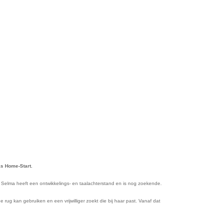
s Home-Start.
. Selma heeft een ontwikkelings- en taalachterstand en is nog zoekende.
ug kan gebruiken en een vrijwilliger zoekt die bij haar past. Vanaf dat