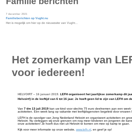
Familie berichten
7 december 2021
Familieberichten op Vught.nu
Het is mogelijk om hier op de nieuwssite van Vught...
Het zomerkamp van LE
voor iedereen!
HELVOIRT – 16 januari 2019.
LEFH organiseert het jaarlijkse zomerkamp dit jaar
Helvoirt!) in de leeftijd van 6 tot 16 jaar. Je hoeft geen lid te zijn van LEFH 
Van
7 t/m 13 juli 2019
kan uw kind voor slechts 75 euro deelnemen aan een week vo
activiteiten. Een week lang op vakantie met leeftijdsgenoten begeleid door ervaren le
LEFH is de opvolger van Jong Nederland Helvoirt en organiseert activiteiten en g
Helvoirt. Nu verleggen wij onze grenzen om nog meer kinderen en jongeren de kan
onze activiteiten! Je hoeft dus niet uit Helvoirt te komen om mee op kamp te gaan.
Kijk voor meer informatie op onze website,
www.lefh.nl
, en geef je op!