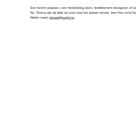
Een bericht plaatsen, een mededeling doen, familiebericht doorgeven of ve
Nu. Tevens zijn wij altijd op zoek naar het laatste nieuws. (een foto en/of lo
Mailen maar!
nieuws@vught.nu