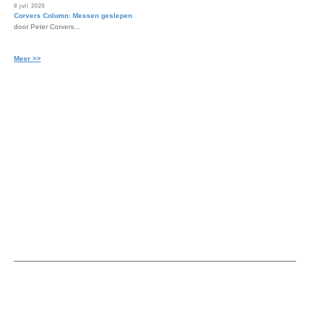
8 juli 2026
Corvers Column: Messen geslepen
door Peter Corvers...
Meer >>