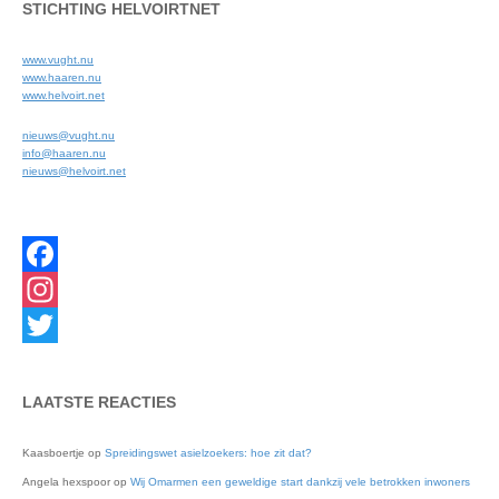
STICHTING HELVOIRTNET
www.vught.nu
www.haaren.nu
www.helvoirt.net
nieuws@vught.nu
info@haaren.nu
nieuws@helvoirt.net
Facebook
Instagram
Twitter
LAATSTE REACTIES
Kaasboertje
op
Spreidingswet asielzoekers: hoe zit dat?
Angela hexspoor
op
Wij Omarmen een geweldige start dankzij vele betrokken inwoners