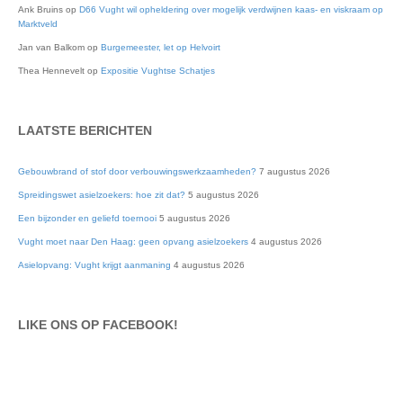
Ank Bruins
op
D66 Vught wil opheldering over mogelijk verdwijnen kaas- en viskraam op
Marktveld
Jan van Balkom
op
Burgemeester, let op Helvoirt
Thea Hennevelt
op
Expositie Vughtse Schatjes
LAATSTE BERICHTEN
Gebouwbrand of stof door verbouwingswerkzaamheden?
7 augustus 2026
Spreidingswet asielzoekers: hoe zit dat?
5 augustus 2026
Een bijzonder en geliefd toernooi
5 augustus 2026
Vught moet naar Den Haag: geen opvang asielzoekers
4 augustus 2026
Asielopvang: Vught krijgt aanmaning
4 augustus 2026
LIKE ONS OP FACEBOOK!