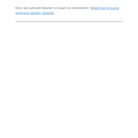
Deze site gebruikt Akismet om spam te verminderen.
Bekijk hoe je reactie
gegevens worden verwerkt
.