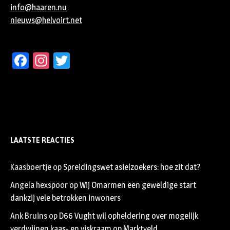
info@haaren.nu
nieuws@helvoirt.net
Facebook
Instagram
Twitter
LAATSTE REACTIES
Kaasboertje
op
Spreidingswet asielzoekers: hoe zit dat?
Angela hexspoor
op
Wij Omarmen een geweldige start
dankzij vele betrokken inwoners
Ank Bruins
op
D66 Vught wil opheldering over mogelijk
verdwijnen kaas- en viskraam op Marktveld