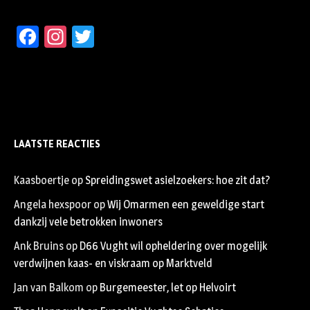
Facebook
Instagram
Twitter
LAATSTE REACTIES
Kaasboertje
op
Spreidingswet asielzoekers: hoe zit dat?
Angela hexspoor
op
Wij Omarmen een geweldige start
dankzij vele betrokken inwoners
Ank Bruins
op
D66 Vught wil opheldering over mogelijk
verdwijnen kaas- en viskraam op Marktveld
Jan van Balkom
op
Burgemeester, let op Helvoirt