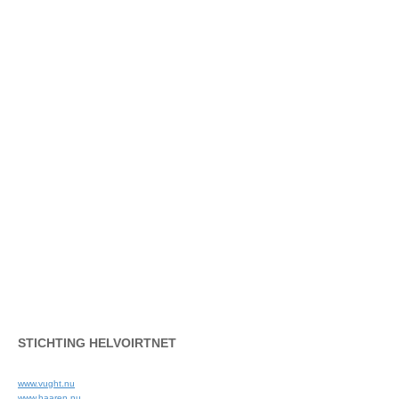
STICHTING HELVOIRTNET
www.vught.nu
www.haaren.nu