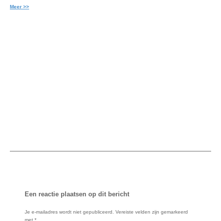
Meer >>
Een reactie plaatsen op dit bericht
Je e-mailadres wordt niet gepubliceerd.
Vereiste velden zijn gemarkeerd
met
*