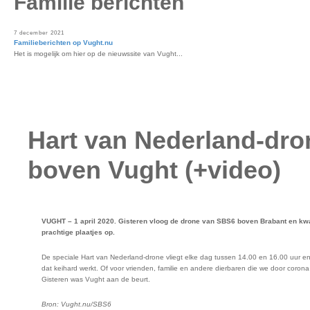
Familie berichten
7 december 2021
Familieberichten op Vught.nu
Het is mogelijk om hier op de nieuwssite van Vught...
Hart van Nederland-dro
boven Vught (+video)
VUGHT – 1 april 2020. Gisteren vloog de drone van SBS6 boven Brabant en k
prachtige plaatjes op.
De speciale Hart van Nederland-drone vliegt elke dag tussen 14.00 en 16.00 uur en
dat keihard werkt. Of voor vrienden, familie en andere dierbaren die we door coron
Gisteren was Vught aan de beurt.
Bron: Vught.nu/SBS6