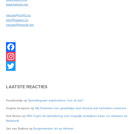
www.helvoirt.net
nieuws@vught.nu
info@haaren.nu
nieuws@helvoirt.net
Facebook
Instagram
Twitter
LAATSTE REACTIES
Kaasboertje
op
Spreidingswet asielzoekers: hoe zit dat?
Angela hexspoor
op
Wij Omarmen een geweldige start dankzij vele betrokken inwoners
Ank Bruins
op
D66 Vught wil opheldering over mogelijk verdwijnen kaas- en viskraam op
Marktveld
Jan van Balkom
op
Burgemeester, let op Helvoirt