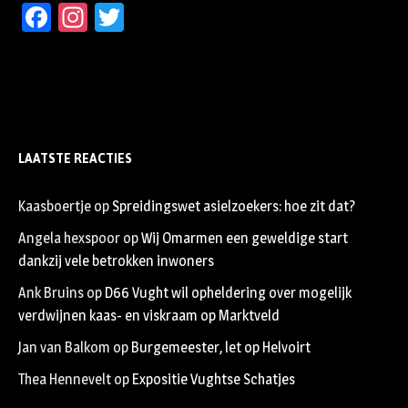
Facebook
Instagram
Twitter
LAATSTE REACTIES
Kaasboertje
op
Spreidingswet asielzoekers: hoe zit dat?
Angela hexspoor
op
Wij Omarmen een geweldige start
dankzij vele betrokken inwoners
Ank Bruins
op
D66 Vught wil opheldering over mogelijk
verdwijnen kaas- en viskraam op Marktveld
Jan van Balkom
op
Burgemeester, let op Helvoirt
Thea Hennevelt
op
Expositie Vughtse Schatjes