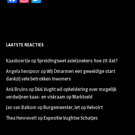
LAATSTE REACTIES
Kaasboertje
op
Spreidingswet asielzoekers: hoe zit dat?
Angela hexspoor
op
Wij Omarmen een geweldige start
dankzij vele betrokken inwoners
Ank Bruins
op
D66 Vught wil opheldering over mogelijk
verdwijnen kaas- en viskraam op Marktveld
Jan van Balkom
op
Burgemeester, let op Helvoirt
Thea Hennevelt
op
Expositie Vughtse Schatjes