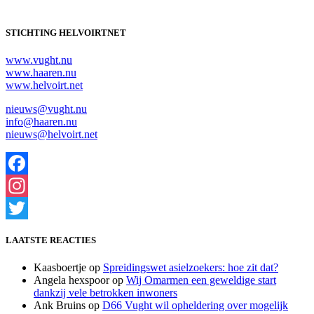
STICHTING HELVOIRTNET
www.vught.nu
www.haaren.nu
www.helvoirt.net
nieuws@vught.nu
info@haaren.nu
nieuws@helvoirt.net
Facebook
Instagram
Twitter
LAATSTE REACTIES
Kaasboertje
op
Spreidingswet asielzoekers: hoe zit dat?
Angela hexspoor
op
Wij Omarmen een geweldige start
dankzij vele betrokken inwoners
Ank Bruins
op
D66 Vught wil opheldering over mogelijk