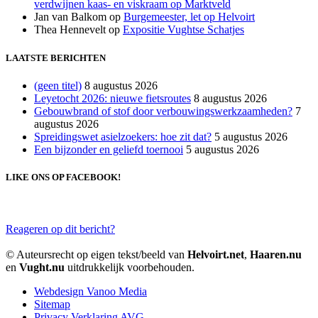
verdwijnen kaas- en viskraam op Marktveld
Jan van Balkom
op
Burgemeester, let op Helvoirt
Thea Hennevelt
op
Expositie Vughtse Schatjes
LAATSTE BERICHTEN
(geen titel)
8 augustus 2026
Leyetocht 2026: nieuwe fietsroutes
8 augustus 2026
Gebouwbrand of stof door verbouwingswerkzaamheden?
7
augustus 2026
Spreidingswet asielzoekers: hoe zit dat?
5 augustus 2026
Een bijzonder en geliefd toernooi
5 augustus 2026
LIKE ONS OP FACEBOOK!
Reageren op dit bericht?
© Auteursrecht op eigen tekst/beeld van
Helvoirt.net
,
Haaren.nu
en
Vught.nu
uitdrukkelijk voorbehouden.
Webdesign Vanoo Media
Sitemap
Privacy Verklaring AVG