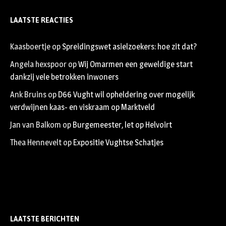
LAATSTE REACTIES
Kaasboertje
op
Spreidingswet asielzoekers: hoe zit dat?
Angela hexspoor
op
Wij Omarmen een geweldige start
dankzij vele betrokken inwoners
Ank Bruins
op
D66 Vught wil opheldering over mogelijk
verdwijnen kaas- en viskraam op Marktveld
Jan van Balkom
op
Burgemeester, let op Helvoirt
Thea Hennevelt
op
Expositie Vughtse Schatjes
LAATSTE BERICHTEN