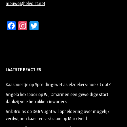
nieuws@helvoirt.net
Facebook
Instagram
Twitter
LAATSTE REACTIES
Kaasboertje
op
Spreidingswet asielzoekers: hoe zit dat?
Angela hexspoor
op
Wij Omarmen een geweldige start
dankzij vele betrokken inwoners
Ank Bruins
op
D66 Vught wil opheldering over mogelijk
verdwijnen kaas- en viskraam op Marktveld