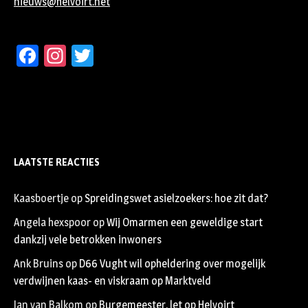
nieuws@helvoirt.net
Facebook
Instagram
Twitter
LAATSTE REACTIES
Kaasboertje
op
Spreidingswet asielzoekers: hoe zit dat?
Angela hexspoor
op
Wij Omarmen een geweldige start
dankzij vele betrokken inwoners
Ank Bruins
op
D66 Vught wil opheldering over mogelijk
verdwijnen kaas- en viskraam op Marktveld
Jan van Balkom
op
Burgemeester, let op Helvoirt