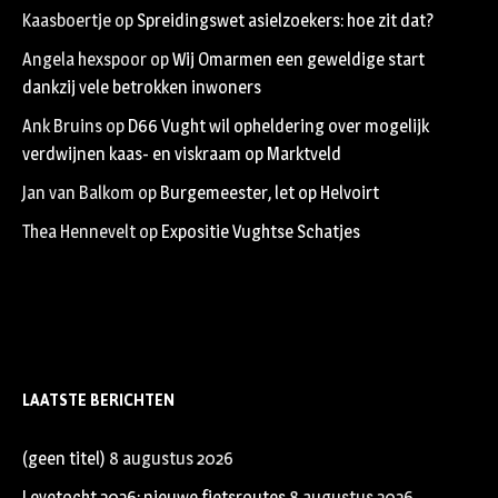
Kaasboertje
op
Spreidingswet asielzoekers: hoe zit dat?
Angela hexspoor
op
Wij Omarmen een geweldige start
dankzij vele betrokken inwoners
Ank Bruins
op
D66 Vught wil opheldering over mogelijk
verdwijnen kaas- en viskraam op Marktveld
Jan van Balkom
op
Burgemeester, let op Helvoirt
Thea Hennevelt
op
Expositie Vughtse Schatjes
LAATSTE BERICHTEN
(geen titel)
8 augustus 2026
Leyetocht 2026: nieuwe fietsroutes
8 augustus 2026