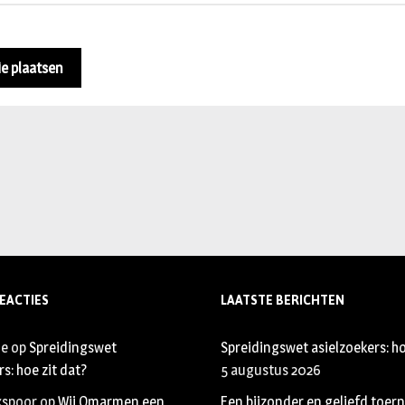
EACTIES
LAATSTE BERICHTEN
je
op
Spreidingswet
Spreidingswet asielzoekers: ho
s: hoe zit dat?
5 augustus 2026
xspoor
op
Wij Omarmen een
Een bijzonder en geliefd toer