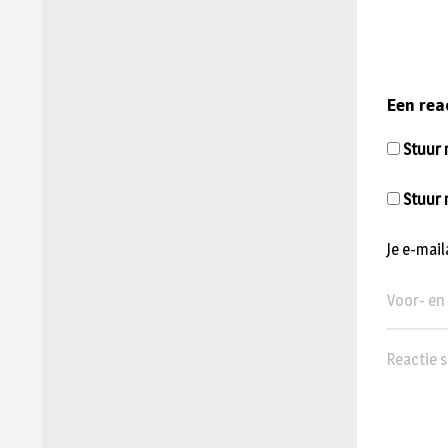
Een rea
Stuur m
Stuur 
Je e-mai