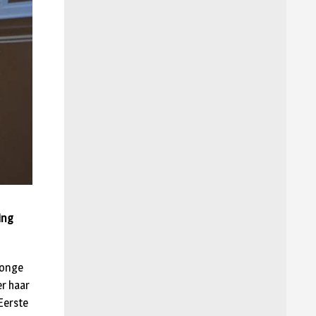
ing
jonge
r haar
Eerste