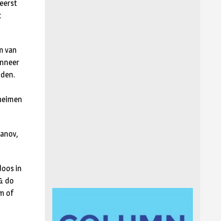
eerst
t
m van
anneer
nden.
eheimen
vanov,
doos in
 & do
lm of