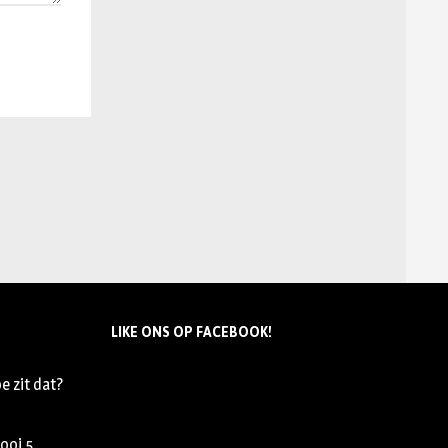
LIKE ONS OP FACEBOOK!
e zit dat?
nooi
5