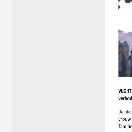
VUGHT 
verbod
De nie
vrouw 
famili