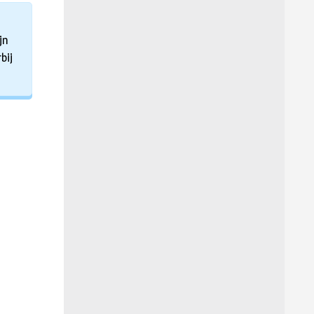
jn
bij