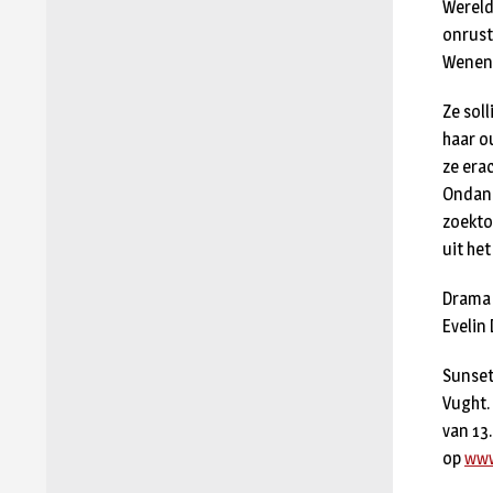
Wereld
onrust
Wenen 
Ze sol
haar o
ze erac
Ondank
zoekto
uit he
Drama 
Evelin
Sunset
Vught. 
van 13
op
www