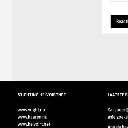
STICHTING HELVOIRTNET
LAATSTE R
www.vught.nu
Kaasboert
www.haaren.nu
asielzoeker
www.helvoirt.net
Angela he