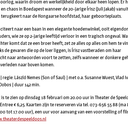
oorlog, waarin droom en werkelijkheid door elkaar heen lopen. Er h
 en chaos in Boedapest wanneer de 20-jarige Írisz (Juli Jakab) vanui
terugkeert naar de Hongaarse hoofdstad, haar geboorteplaats.
liciteert naar een baan in een elegante hoedenwinkel, ooit eigendo
uders, wie ze op 2-jarige leeftijd verloor in een tragisch ongeval. W
hter komt dat ze een broer heeft, zet ze alles op alles om hem te vi
s de gevaren die op de loer liggen, is Írisz vastberaden om haar
cht naar antwoorden voort te zetten, zelfs wanneer er donkere g
t verleden naar boven komen.
| regie: László Nemes (Son of Saul) | met o.a. Susanne Wuest, Vlad I
 Dobos | duur 142 min.
 is te zien op dinsdag 18 februari om 20.00 uur in Theater de Speel
Entree € 6,25. Kaarten zijn te reserveren via tel. 073-656 55 88 (ma
.00 tot 17.00 uur), een uur voor aanvang van een voorstelling of fi
.theaterdespeeldoos.nl