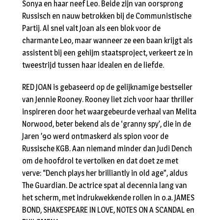
Sonya en haar neef Leo. Beide zijn van oorsprong
Russisch en nauw betrokken bij de Communistische
Partij. Al snel valt Joan als een blok voor de
charmante Leo, maar wanneer ze een baan krijgt als
assistent bij een gehijm staatsproject, verkeert ze in
tweestrijd tussen haar idealen en de liefde.
RED JOAN is gebaseerd op de gelijknamige bestseller
van Jennie Rooney. Rooney liet zich voor haar thriller
inspireren door het waargebeurde verhaal van Melita
Norwood, beter bekend als de ‘granny spy’, die in de
Jaren ’90 werd ontmaskerd als spion voor de
Russische KGB. Aan niemand minder dan Judi Dench
om de hoofdrol te vertolken en dat doet ze met
verve: “Dench plays her brilliantly in old age”, aldus
The Guardian. De actrice spat al decennia lang van
het scherm, met indrukwekkende rollen in o.a. JAMES
BOND, SHAKESPEARE IN LOVE, NOTES ON A SCANDAL en