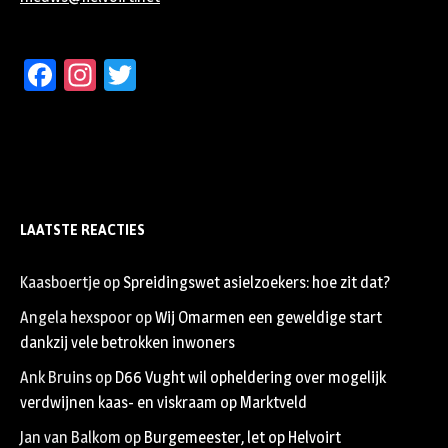
Facebook
Instagram
Twitter
LAATSTE REACTIES
Kaasboertje
op
Spreidingswet asielzoekers: hoe zit dat?
Angela hexspoor
op
Wij Omarmen een geweldige start
dankzij vele betrokken inwoners
Ank Bruins
op
D66 Vught wil opheldering over mogelijk
verdwijnen kaas- en viskraam op Marktveld
Jan van Balkom
op
Burgemeester, let op Helvoirt