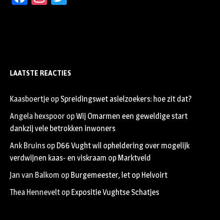
LAATSTE REACTIES
Kaasboertje
op
Spreidingswet asielzoekers: hoe zit dat?
Angela hexspoor
op
Wij Omarmen een geweldige start
dankzij vele betrokken inwoners
Ank Bruins
op
D66 Vught wil opheldering over mogelijk
verdwijnen kaas- en viskraam op Marktveld
Jan van Balkom
op
Burgemeester, let op Helvoirt
Thea Hennevelt
op
Expositie Vughtse Schatjes