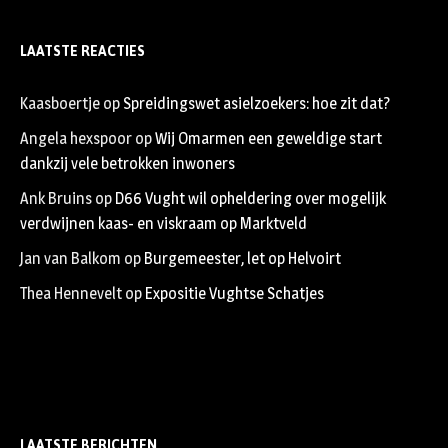
LAATSTE REACTIES
Kaasboertje
op
Spreidingswet asielzoekers: hoe zit dat?
Angela hexspoor
op
Wij Omarmen een geweldige start
dankzij vele betrokken inwoners
Ank Bruins
op
D66 Vught wil opheldering over mogelijk
verdwijnen kaas- en viskraam op Marktveld
Jan van Balkom
op
Burgemeester, let op Helvoirt
Thea Hennevelt
op
Expositie Vughtse Schatjes
LAATSTE BERICHTEN