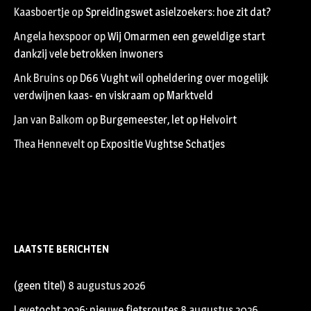
Kaasboertje
op
Spreidingswet asielzoekers: hoe zit dat?
Angela hexspoor
op
Wij Omarmen een geweldige start
dankzij vele betrokken inwoners
Ank Bruins
op
D66 Vught wil opheldering over mogelijk
verdwijnen kaas- en viskraam op Marktveld
Jan van Balkom
op
Burgemeester, let op Helvoirt
Thea Hennevelt
op
Expositie Vughtse Schatjes
LAATSTE BERICHTEN
(geen titel)
8 augustus 2026
Leyetocht 2026: nieuwe fietsroutes
8 augustus 2026