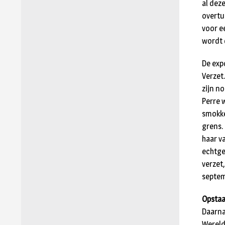
al dez
overtu
voor e
wordt 
De expo
Verzet
zijn n
Perre 
smokke
grens.
haar v
echtge
verzet
septem
Opstaa
Daarna
Wereld