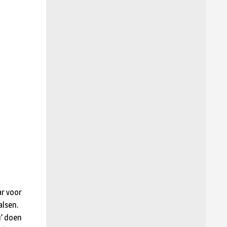
ar voor
alsen.
u’ doen