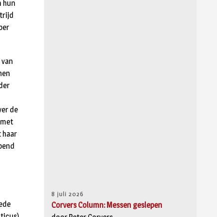
n hun
rijd
ber
r van
 hen
der
ver de
 met
t haar
apend
8 juli 2026
eede
Corvers Column: Messen geslepen
ticus),