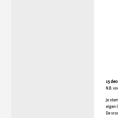
15 dec
N.B. vo
Je ste
eigen 
De vro