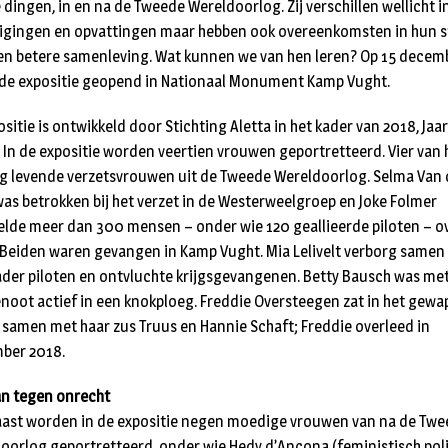
e dingen, in en na de Tweede Wereldoorlog. Zij verschillen wellicht i
igingen en opvattingen maar hebben ook overeenkomsten in hun st
en betere samenleving. Wat kunnen we van hen leren? Op 15 decem
de expositie geopend in Nationaal Monument Kamp Vught.
sitie is ontwikkeld door Stichting Aletta in het kader van 2018, Jaa
. In de expositie worden veertien vrouwen geportretteerd. Vier van
og levende verzetsvrouwen uit de Tweede Wereldoorlog. Selma Van 
was betrokken bij het verzet in de Westerweelgroep en Joke Folmer
lde meer dan 300 mensen – onder wie 120 geallieerde piloten – o
 Beiden waren gevangen in Kamp Vught. Mia Lelivelt verborg samen
ader piloten en ontvluchte krijgsgevangenen. Betty Bausch was me
noot actief in een knokploeg. Freddie Oversteegen zat in het gew
, samen met haar zus Truus en Hannie Schaft; Freddie overleed in
ber 2018.
n tegen onrecht
ast worden in de expositie negen moedige vrouwen van na de Tw
oorlog geportretteerd, onder wie Hedy d’Ancona (feministisch poli