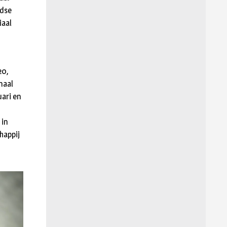
ndse
iaal
20,
naal
ari en
 in
happij