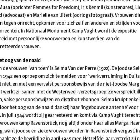
 Musa (oprichter Femmes for Freedom), Iris Kenmil (kunstenares), L
d (advocaat) en Marielle van Uitert (oorlogsfotograaf). Vrouwen di
n tegen onrecht, opkomen voor zichzelf en anderen en strijden vo
rechten. In Nationaal Monument Kamp Vught wordt de expositie
reid met persoonlijke voorwerpen en kunstwerken van de
retteerde vrouwen.
et oog van de naald
n de vrouwen ‘van toen’ is Selma Van der Perre (1922). De joodse Se
 in 1942 een oproep om zich te melden voor ‘werkverruiming in Duits
t niet, en met een vervalst persoonsbewijs van de niet-Joodse Marg
it werkt zij samen met de Westerweel-verzetsgroep. Ze verspreidt il
n, valse persoonsbewijzen en distributiebonnen. Selma kruipt enke
door het oog van de naald dankzij haar ‘ingebouwde antenne’ voor
. In juli 1944 wordt zij gearresteerd en komt via Kamp Vught terecht
 vrouwenkamp Ravensbrück, nog altijd onder haar alias Marga. Haar
g, want joodse en zieke vrouwen worden in Ravensbrück vergast. In
akt ze de bevrijding in april 1945 mee. Hetzelfde jaar vertrekt zij 