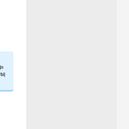
jn
bij