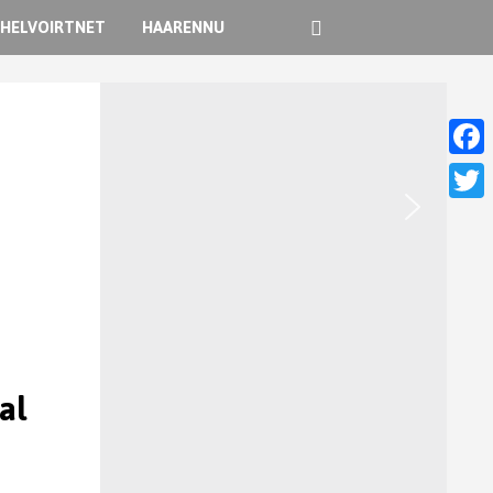
HELVOIRTNET
HAARENNU
Faceb
Twitt
al