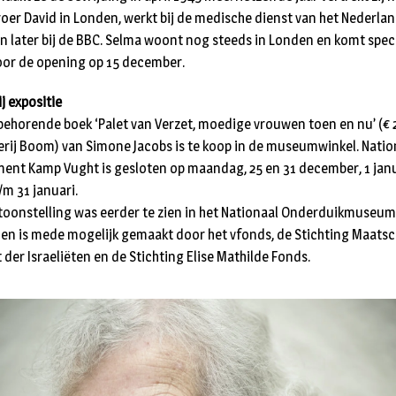
roer David in Londen, werkt bij de medische dienst van het Nederla
en later bij de BBC. Selma woont nog steeds in Londen en komt spec
oor de opening op 15 december.
j expositie
jbehorende boek ‘Palet van Verzet, moedige vrouwen toen en nu’ (€ 
erij Boom) van Simone Jacobs is te koop in de museumwinkel. Natio
nt Kamp Vught is gesloten op maandag, 25 en 31 december, 1 janu
/m 31 januari.
toonstelling was eerder te zien in het Nationaal Onderduikmuseum
 en is mede mogelijk gemaakt door het vfonds, de Stichting Maatsc
 der Israeliëten en de Stichting Elise Mathilde Fonds.