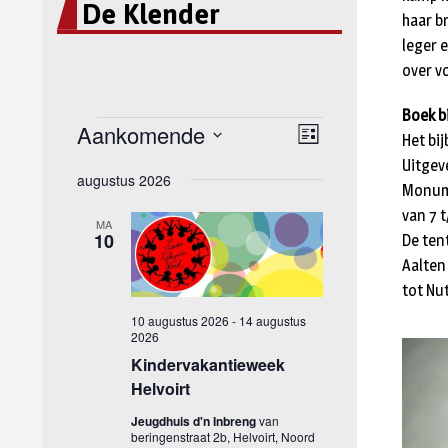
De Klender
haar b
leger 
over v
Boek bi
Het bi
Uitgev
Monume
van 7 t
De ten
Aalten
tot Nut