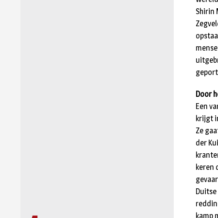
Shirin
Zegvel
opstaa
mensen
uitgeb
geport
Door h
Een va
krijgt
Ze gaa
der Ku
krante
keren 
gevaar
Duitse
reddin
kamp ma