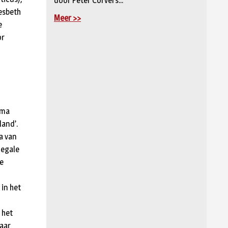
door Peter Corvers...
iesbeth
Meer >>
e
or
lma
land’.
a van
legale
le
 in het
 het
naar