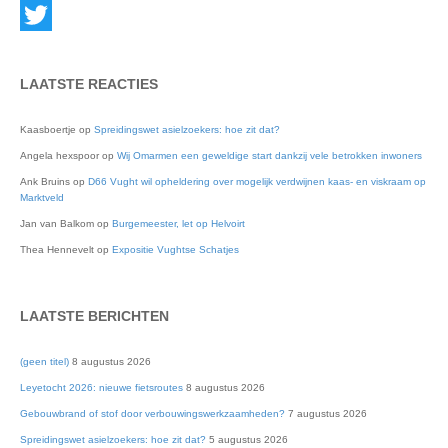
Instagram
Twitter
LAATSTE REACTIES
Kaasboertje
op
Spreidingswet asielzoekers: hoe zit dat?
Angela hexspoor
op
Wij Omarmen een geweldige start dankzij vele betrokken inwoners
Ank Bruins
op
D66 Vught wil opheldering over mogelijk verdwijnen kaas- en viskraam op
Marktveld
Jan van Balkom
op
Burgemeester, let op Helvoirt
Thea Hennevelt
op
Expositie Vughtse Schatjes
LAATSTE BERICHTEN
(geen titel)
8 augustus 2026
Leyetocht 2026: nieuwe fietsroutes
8 augustus 2026
Gebouwbrand of stof door verbouwingswerkzaamheden?
7 augustus 2026
Spreidingswet asielzoekers: hoe zit dat?
5 augustus 2026