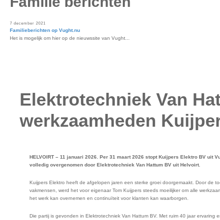
Familie berichten
7 december 2021
Familieberichten op Vught.nu
Het is mogelijk om hier op de nieuwssite van Vught...
Elektrotechniek Van H
werkzaamheden Kuijper
HELVOIRT – 11 januari 2026. Per 31 maart 2026 stopt Kuijpers Elektro BV uit V
volledig overgenomen door Elektrotechniek Van Hattum BV uit Helvoirt.
Kuijpers Elektro heeft de afgelopen jaren een sterke groei doorgemaakt. Door de
vakmensen, werd het voor eigenaar Tom Kuijpers steeds moeilijker om alle werkzaam
het werk kan overnemen en continuïteit voor klanten kan waarborgen.
Die partij is gevonden in Elektrotechniek Van Hattum BV. Met ruim 40 jaar ervari