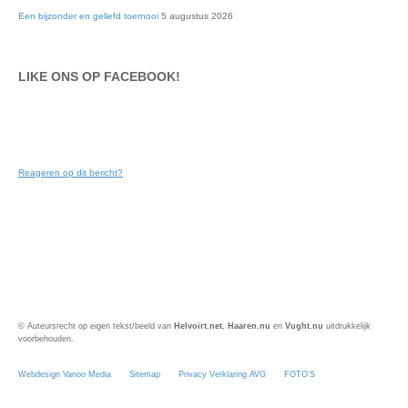
Een bijzonder en geliefd toernooi
5 augustus 2026
LIKE ONS OP FACEBOOK!
Reageren op dit bericht?
© Auteursrecht op eigen tekst/beeld van
Helvoirt.net
,
Haaren.nu
en
Vught.nu
uitdrukkelijk
voorbehouden.
Webdesign Vanoo Media
Sitemap
Privacy Verklaring AVG
FOTO’S