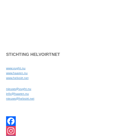
STICHTING HELVOIRTNET
www.vught.nu
www.haaren.nu
www.helvoirt.net
nieuws@vught.nu
info@haaren.nu
nieuws@helvoirt.net
Facebook