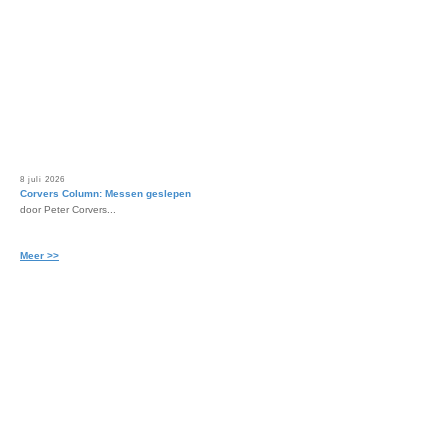
8 juli 2026
Corvers Column: Messen geslepen
door Peter Corvers...
Meer >>