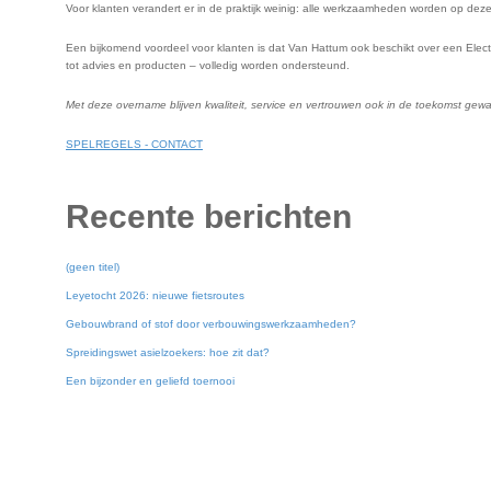
Voor klanten verandert er in de praktijk weinig: alle werkzaamheden worden op dezel
Een bijkomend voordeel voor klanten is dat Van Hattum ook beschikt over een Electro
tot advies en producten – volledig worden ondersteund.
Met deze overname blijven kwaliteit, service en vertrouwen ook in de toekomst gewa
SPELREGELS - CONTACT
Recente berichten
(geen titel)
Leyetocht 2026: nieuwe fietsroutes
Gebouwbrand of stof door verbouwingswerkzaamheden?
Spreidingswet asielzoekers: hoe zit dat?
Een bijzonder en geliefd toernooi