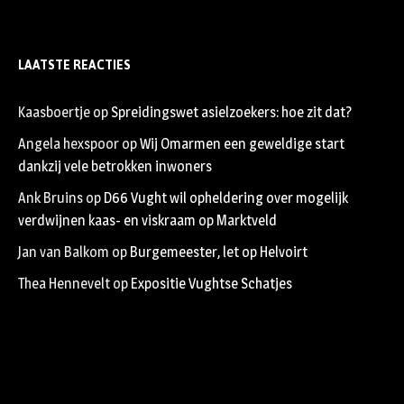
LAATSTE REACTIES
Kaasboertje
op
Spreidingswet asielzoekers: hoe zit dat?
Angela hexspoor
op
Wij Omarmen een geweldige start
dankzij vele betrokken inwoners
Ank Bruins
op
D66 Vught wil opheldering over mogelijk
verdwijnen kaas- en viskraam op Marktveld
Jan van Balkom
op
Burgemeester, let op Helvoirt
Thea Hennevelt
op
Expositie Vughtse Schatjes