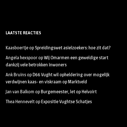
LAATSTE REACTIES
Kaasboertje
op
Spreidingswet asielzoekers: hoe zit dat?
Angela hexspoor
op
Wij Omarmen een geweldige start
dankzij vele betrokken inwoners
Ank Bruins
op
D66 Vught wil opheldering over mogelijk
verdwijnen kaas- en viskraam op Marktveld
Jan van Balkom
op
Burgemeester, let op Helvoirt
Thea Hennevelt
op
Expositie Vughtse Schatjes