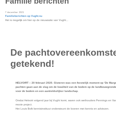
Familie berichten
7 december 2021
Familieberichten op Vught.nu
Het is mogelijk om hier op de nieuwssite van Vught...
De pachtovereenkomste
getekend!
HELVOIRT – 20 februari 2020. Gisteren was een feestelijk moment op ‘De Margrie
pachten gaan aan de slag om de kwaliteit van de bodem op de landbouwgronden
voor de bodem en een aantrekkelijker landschap.
Omdat Helvoirt volgend jaar bij Vught komt, waren ook wethouders Pennings en Van d
mooie project.
Het Louis Bolk kennisinstituut ondersteunt de boeren met kennis en adviezen.