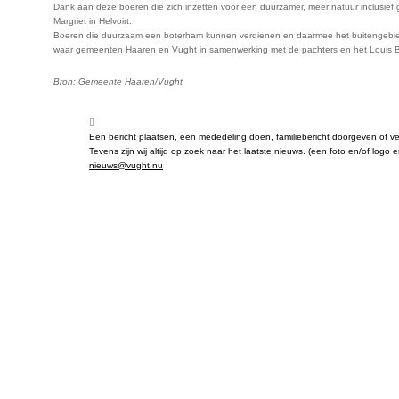
Dank aan deze boeren die zich inzetten voor een duurzamer, meer natuur inclusief 
Margriet in Helvoirt.
Boeren die duurzaam een boterham kunnen verdienen en daarmee het buitengebied
waar gemeenten Haaren en Vught in samenwerking met de pachters en het Louis Bol
Bron: Gemeente Haaren/Vught
Een bericht plaatsen, een mededeling doen, familiebericht doorgeven of ve
Tevens zijn wij altijd op zoek naar het laatste nieuws. (een foto en/of logo 
nieuws@vught.nu