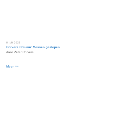
8 juli 2026
Corvers Column: Messen geslepen
door Peter Corvers...
Meer >>