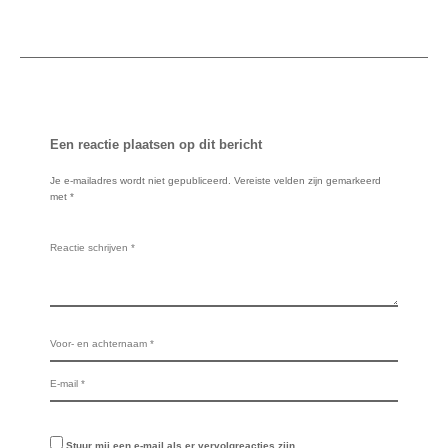
Een reactie plaatsen op dit bericht
Je e-mailadres wordt niet gepubliceerd.
Vereiste velden zijn gemarkeerd
met
*
Stuur mij een e-mail als er vervolgreacties zijn.