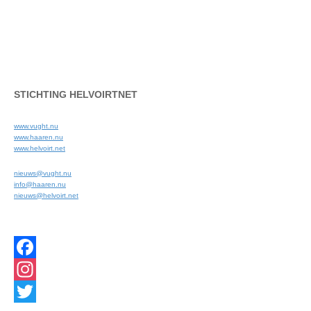
STICHTING HELVOIRTNET
www.vught.nu
www.haaren.nu
www.helvoirt.net
nieuws@vught.nu
info@haaren.nu
nieuws@helvoirt.net
Facebook
Instagram