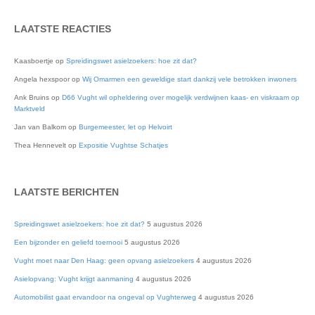
Twitter
LAATSTE REACTIES
Kaasboertje
op
Spreidingswet asielzoekers: hoe zit dat?
Angela hexspoor
op
Wij Omarmen een geweldige start dankzij vele betrokken inwoners
Ank Bruins
op
D66 Vught wil opheldering over mogelijk verdwijnen kaas- en viskraam op
Marktveld
Jan van Balkom
op
Burgemeester, let op Helvoirt
Thea Hennevelt
op
Expositie Vughtse Schatjes
LAATSTE BERICHTEN
Spreidingswet asielzoekers: hoe zit dat?
5 augustus 2026
Een bijzonder en geliefd toernooi
5 augustus 2026
Vught moet naar Den Haag: geen opvang asielzoekers
4 augustus 2026
Asielopvang: Vught krijgt aanmaning
4 augustus 2026
Automobilist gaat ervandoor na ongeval op Vughterweg
4 augustus 2026