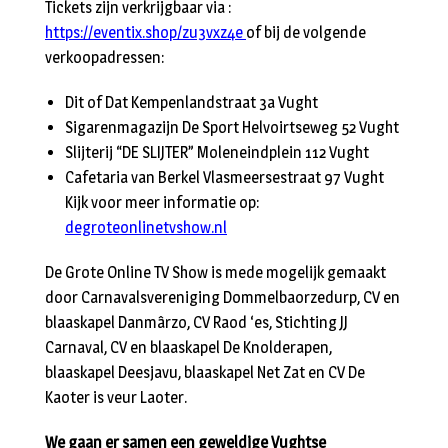
Tickets zijn verkrijgbaar via :
https://eventix.shop/zu3vxz4e
of bij de volgende
verkoopadressen:
Dit of Dat Kempenlandstraat 3a Vught
Sigarenmagazijn De Sport Helvoirtseweg 52 Vught
Slijterij “DE SLIJTER” Moleneindplein 112 Vught
Cafetaria van Berkel Vlasmeersestraat 97 Vught
Kijk voor meer informatie op:
degroteonlinetvshow.nl
De Grote Online TV Show is mede mogelijk gemaakt
door Carnavalsvereniging Dommelbaorzedurp, CV en
blaaskapel Danmârzo, CV Raod ‘es, Stichting JJ
Carnaval, CV en blaaskapel De Knolderapen,
blaaskapel Deesjavu, blaaskapel Net Zat en CV De
Kaoter is veur Laoter.
We gaan er
samen
een geweldige Vughtse