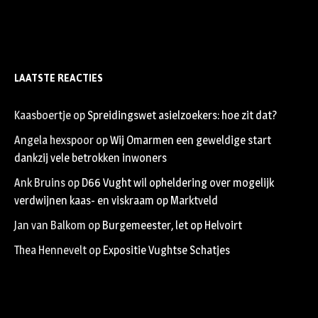
LAATSTE REACTIES
Kaasboertje
op
Spreidingswet asielzoekers: hoe zit dat?
Angela hexspoor
op
Wij Omarmen een geweldige start
dankzij vele betrokken inwoners
Ank Bruins
op
D66 Vught wil opheldering over mogelijk
verdwijnen kaas- en viskraam op Marktveld
Jan van Balkom
op
Burgemeester, let op Helvoirt
Thea Hennevelt
op
Expositie Vughtse Schatjes