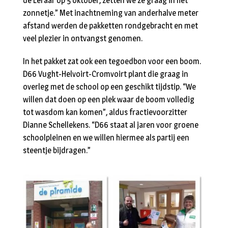
de Leraar op 5 oktober, zetten we ze graag in het
zonnetje.” Met inachtneming van anderhalve meter
afstand werden de pakketten rondgebracht en met
veel plezier in ontvangst genomen.
In het pakket zat ook een tegoedbon voor een boom.
D66 Vught-Helvoirt-Cromvoirt plant die graag in
overleg met de school op een geschikt tijdstip. “We
willen dat doen op een plek waar de boom volledig
tot wasdom kan komen”, aldus fractievoorzitter
Dianne Schellekens. “D66 staat al jaren voor groene
schoolpleinen en we willen hiermee als partij een
steentje bijdragen.”