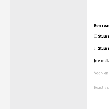
Een rea
Stuur m
Stuur 
Je e-mai