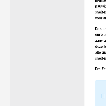
mensen
nauwke
snelte
voor a
De sne
euro
pe
aanvra
dezelfd
alle t
sneltes
Drs. Es