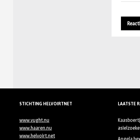
STICHTING HELVOIRTNET
LAATSTE R
www.vught.nu
Kaasboert
www.haaren.nu
asielzoeker
www.helvoirt.net
Angela he