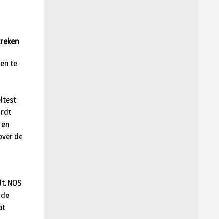
treken
gen te
ltest
ordt
 en
over de
l
dt. NOS
 de
at