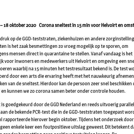
– 18 oktober 2020 Corona sneltest in 15 min voor Helvoirt en oms
druk op de GGD-teststraten, ziekenhuizen en andere zorginstellin
hten is het zaak besmettingen zo vroeg mogelijk op te sporen, om
gens mensen direct in quarantaine te stellen. Vanaf vandaag is het
jk voor inwoners en medewerkers uit Helvoirt en omgeving een sne
 voeren waarbij na 15 minuten het testresultaat bekend is. De test w
oerd door een arts die ervaring heeft met het nauwkeurig afnemen
ken van de sneltest. Hierdoor kan de persoon zeer snel beschikken 
g en kunnen we zo corona samen beter onder controle houden.
t is goedgekeurd door de GGD Nederland en reeds uitvoerig paralle
 aan de bekende PCR-test die in de GGD-teststraten toegepast wor
nl rapporteerde hierover begin oktober. Tijdens het onderzoek door
 geen enkele keer een foutpositieve uitslag geweest. Dit betekent d