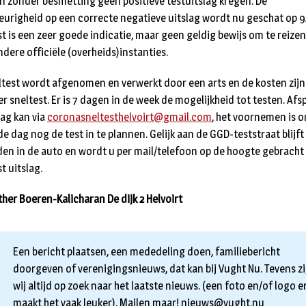
 zonder besmetting geen positieve testuitslag kregen. De
urigheid op een correcte negatieve uitslag wordt nu geschat op 9
st is een zeer goede indicatie, maar geen geldig bewijs om te reizen
ndere officiële (overheids)instanties.
ltest wordt afgenomen en verwerkt door een arts en de kosten zij
r sneltest. Er is 7 dagen in de week de mogelijkheid tot testen. Afs
ag kan via
coronasneltesthelvoirt@gmail.com
, het voornemen is 
e dag nog de test in te plannen. Gelijk aan de GGD-teststraat blijft
ijden in de auto en wordt u per mail/telefoon op de hoogte gebracht
t uitslag.
ther Boeren-Kalicharan De dijk 2 Helvoirt
Een bericht plaatsen, een mededeling doen, familiebericht
doorgeven of verenigingsnieuws, dat kan bij Vught Nu. Tevens zi
wij altijd op zoek naar het laatste nieuws. (een foto en/of logo er
maakt het vaak leuker). Mailen maar!
nieuws@vught.nu