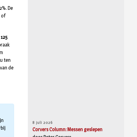
2%. De
 of
n
125
praak
om
 u ten
 van de
jn
8 juli 2026
bij
Corvers Column: Messen geslepen