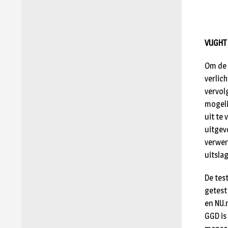
VUGHT 
Om de 
verlic
vervol
mogeli
uit te
uitgev
verwer
uitsla
De tes
getest
en NU.
GGD is