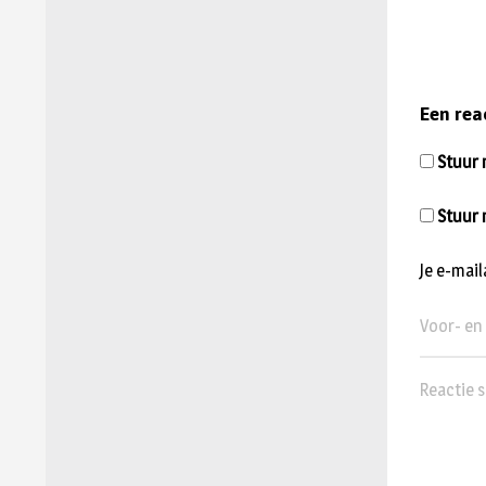
Een rea
Stuur m
Stuur 
Je e-mai