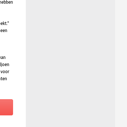
 hebben
ekt.”
 een
van
ljoen
 voor
hten