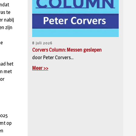
omdat
as te
r nabij
n zijn
de
8 juli 2026
Corvers Column: Messen geslepen
door Peter Corvers...
aad het
Meer >>
en met
oor
2025
emt op
en