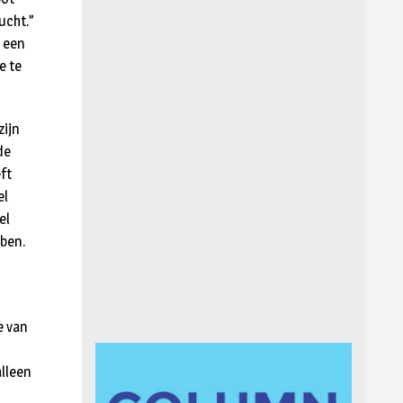
ucht.”
 een
e te
zijn
de
ft
el
el
ben.
e van
alleen