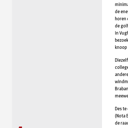
minima
de ene
horen 
de gol
in Vugh
bezoek
knoop 
Diezel
colleg
andere
windmo
Braban
meewer
Des te
(Nota 
de raad