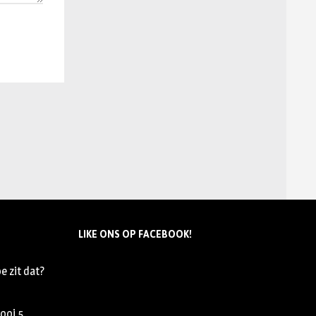
LIKE ONS OP FACEBOOK!
e zit dat?
nooi
5