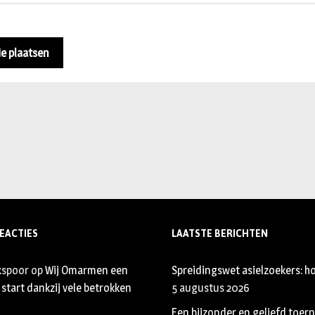
EACTIES
LAATSTE BERICHTEN
xspoor
op
Wij Omarmen een
Spreidingswet asielzoekers: ho
start dankzij vele betrokken
5 augustus 2026
Een bijzonder en geliefd toer