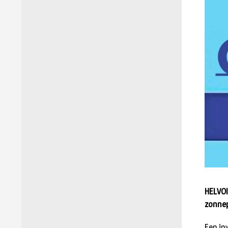
HELVOI
zonnep
Een in