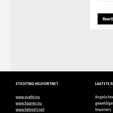
STICHTING HELVOIRTNET
LAATSTE R
www.vught.nu
Angela he
www.haaren.nu
geweldige 
www.helvoirt.net
inwoners