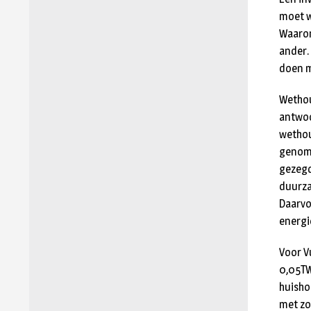
moet w
Waarom
ander.
doen m
Wethou
antwoo
wethou
genome
gezegd
duurza
Daarvo
energi
Voor V
0,05TW
huisho
met zo