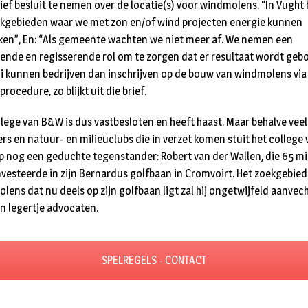
tief besluit te nemen over de locatie(s) voor windmolens. “In Vught
kgebieden waar we met zon en/of wind projecten energie kunnen
en”, En: “Als gemeente wachten we niet meer af. We nemen een
ende en regisserende rol om te zorgen dat er resultaat wordt gebo
uli kunnen bedrijven dan inschrijven op de bouw van windmolens via
rocedure, zo blijkt uit die brief.
llege van B&W is dus vastbesloten en heeft haast. Maar behalve veel
rs en natuur- en milieuclubs die in verzet komen stuit het college 
 nog een geduchte tegenstander: Robert van der Wallen, die 65 mi
nvesteerde in zijn Bernardus golfbaan in Cromvoirt. Het zoekgebied
lens dat nu deels op zijn golfbaan ligt zal hij ongetwijfeld aanvec
n legertje advocaten.
SPELREGELS - CONTACT