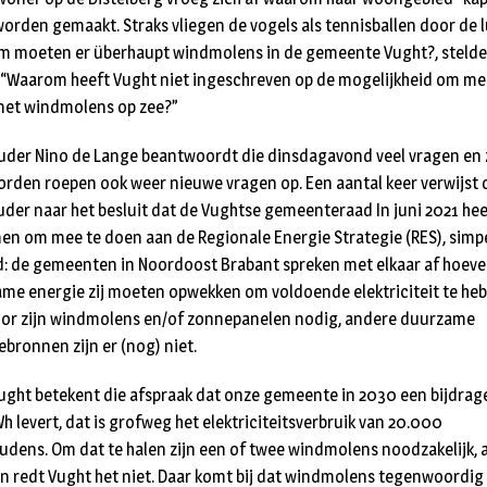
orden gemaakt. Straks vliegen de vogels als tennisballen door de l
 moeten er überhaupt windmolens in de gemeente Vught?, stelde
 “Waarom heeft Vught niet ingeschreven op de mogelijkheid om me
et windmolens op zee?”
der Nino de Lange beantwoordt die dinsdagavond veel vragen en 
rden roepen ook weer nieuwe vragen op. Een aantal keer verwijst 
der naar het besluit dat de Vughtse gemeenteraad In juni 2021 hee
n om mee te doen aan de Regionale Energie Strategie (RES), simp
: de gemeenten in Noordoost Brabant spreken met elkaar af hoeve
me energie zij moeten opwekken om voldoende elektriciteit te heb
or zijn windmolens en/of zonnepanelen nodig, andere duurzame
ebronnen zijn er (nog) niet.
ught betekent die afspraak dat onze gemeente in 2030 een bijdrag
h levert, dat is grofweg het elektriciteitsverbruik van 20.000
udens. Om dat te halen zijn een of twee windmolens noodzakelijk, 
n redt Vught het niet. Daar komt bij dat windmolens tegenwoordig