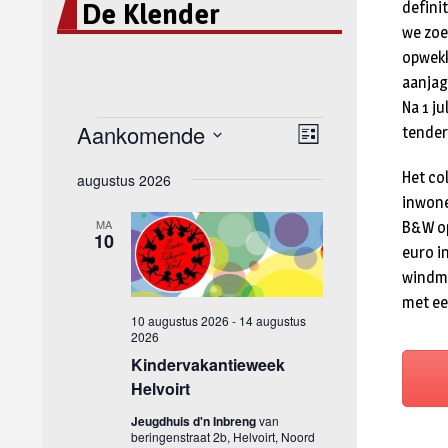
De Klender
defini
we zoe
opwekk
aanjag
Na 1 j
tenderp
Het co
inwone
B&W op
euro i
windmo
met ee