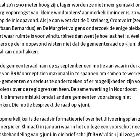
al zo’n 190 meter hoog zijn, lager worden ze niet meer gemaakt 
rgieopbrengst van ‘kleine windmolens’ aanmerkelijk minder is, zo w
op de inloopavond. Als je dan weet dat de Distelberg, Cromvoirt (zee
fbaan Bernardus) en De Margriet volgens onderzoek de enige plekke
t waar ruimte is voor windturbines dan weet je hoe laat het is. Veel
ers op de inloopavond wisten niet dat de gemeenteraad op 5 juni 
al kan doorhakken.
fde gemeenteraad nam op 12 september een motie aan waarin de r
e van B&W oproept zich maximaal in te spannen om samen te werk
 gemeenten en serieus te onderzoeken of er mogelijkheden zijn v
lens over de regiogrenzen heen. De samenwerking in Noordoost
t is immers mislukt omdat andere gemeenten vooralsnog niet
ken. Die motie bespreekt de raad op 5 juni.
 opmerkelijker is de raadsinformatiebrief over het Uitvoeringsplan 
Energie en Klimaat) in januari waarin het college een voorschot ne
sbehandeling van 5 juni. In die brief schrijft B&W vóór 1 juli 2025 e