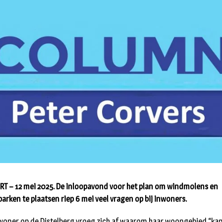
RT – 12 mei 2025. De inloopavond voor het plan om windmolens en
arken te plaatsen riep 6 mei veel vragen op bij inwoners.
woner op de Distelberg vroeg zich af waarom haar woongebied “ka