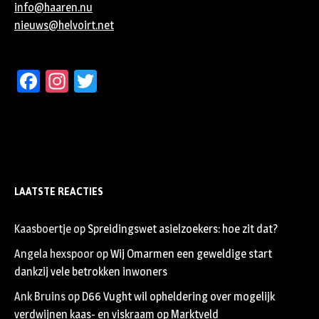
info@haaren.nu
nieuws@helvoirt.net
Facebook
Instagram
Twitter
LAATSTE REACTIES
Kaasboertje
op
Spreidingswet asielzoekers: hoe zit dat?
Angela hexspoor
op
Wij Omarmen een geweldige start
dankzij vele betrokken inwoners
Ank Bruins
op
D66 Vught wil opheldering over mogelijk
verdwijnen kaas- en viskraam op Marktveld