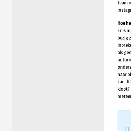
team o
Instag
Hoe he
Er is 
bezig 
inbrek
als ge
autoro
onderz
naar b
kan dit
klopt?
meteen 