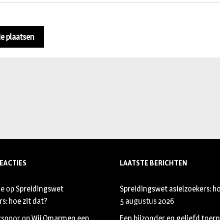
EACTIES
LAATSTE BERICHTEN
je
op
Spreidingswet
Spreidingswet asielzoekers: ho
s: hoe zit dat?
5 augustus 2026
xspoor
op
Wij Omarmen een
Een bijzonder en geliefd toer