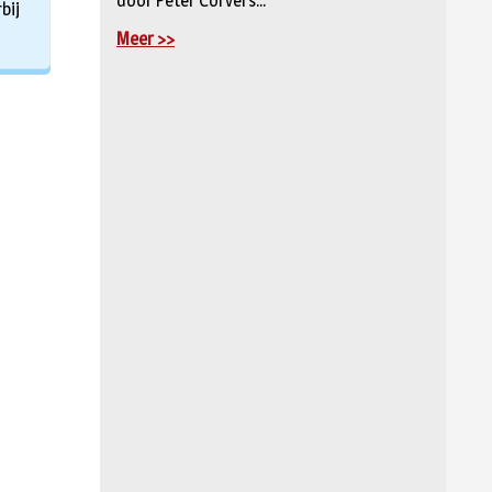
door Peter Corvers...
bij
Meer >>