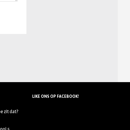
LIKE ONS OP FACEBOOK!
e zit dat?
nooi
5