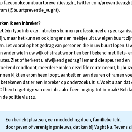
p facebook.com/buurtpreventievught, twitter.com/preventievught 
ram (@buurtpreventie_vught).
rken ik een inbreker?
niet één type inbreker. Inbrekers kunnen professioneel en georganis
zijn, maar het kunnen ook jongens en meisjes uit uw eigen buurt zij
en. Let vooral op het gedrag van personen die in uw buurt lopen. U 
en ander wie in uw wijk of straat woont en bent bekend met fiets- e
utes. Ziet of herkent u afwijkend gedrag? Iemand die speurend en
oekend rondloopt, meerdere malen dezelfde route neemt, bij huiz
innen kijkt en erom heen loopt, aanbelt en aan deuren of ramen voe
 betekenen dat er een inbreker op onderzoek uit is. Voelt u aan dat 
 Of bent u getuige van een inbraak of een poging tot inbraak? Bel d
de politie via 112.
Een bericht plaatsen, een mededeling doen, familiebericht
doorgeven of verenigingsnieuws, dat kan bij Vught Nu. Tevens zi