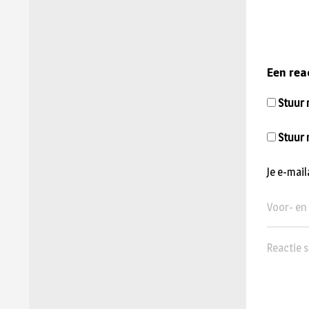
Een rea
Stuur m
Stuur 
Je e-mai