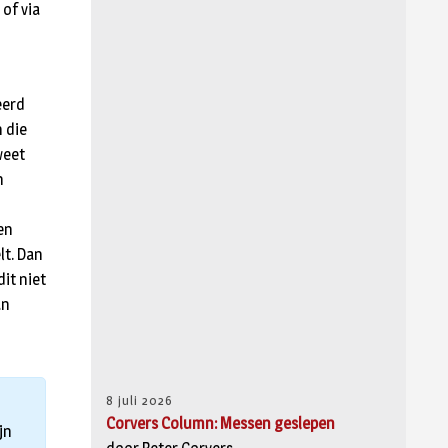
of via
eerd
n die
weet
n
en
lt. Dan
dit niet
an
8 juli 2026
Corvers Column: Messen geslepen
jn