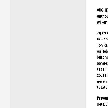
VUGHT/
enthou
wijken
Zij at
in won
Ton Rae
en Hel
bijzon
aanges
tegeli
zoveel
geven 
te late
Preven
Het Bu