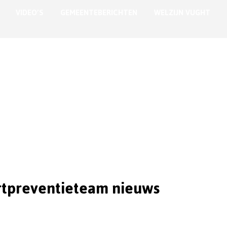
VIDEO’S
GEMEENTEBERICHTEN
WELZIJN VUGHT
tpreventieteam nieuws