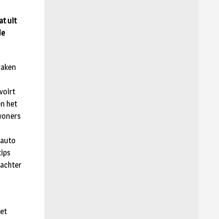
t uit
de
raken
voirt
en het
ewoners
 auto
tips
 achter
het