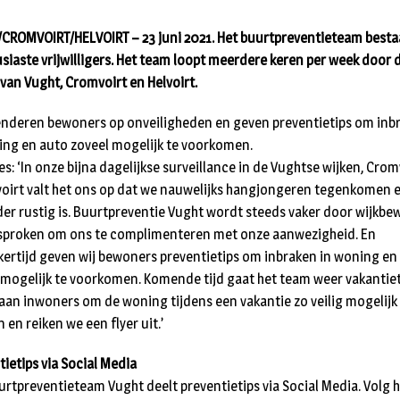
CROMVOIRT/HELVOIRT – 23 juni 2021. Het buurtpreventieteam bestaa
siaste vrijwilligers. Het team loopt meerdere keren per week door 
 van Vught, Cromvoirt en Helvoirt.
tenderen bewoners op onveiligheden en geven preventietips om inb
ing en auto zoveel mogelijk te voorkomen.
s: ‘In onze bijna dagelijkse surveillance in de Vughtse wijken, Crom
voirt valt het ons op dat we nauwelijks hangjongeren tegenkomen 
der rustig is. Buurtpreventie Vught wordt steeds vaker door wijkb
proken om ons te complimenteren met onze aanwezigheid. En
jkertijd geven wij bewoners preventietips om inbraken in woning en
 mogelijk te voorkomen. Komende tijd gaat het team weer vakantie
aan inwoners om de woning tijdens een vakantie zo veilig mogelijk
n en reiken we een flyer uit.’
tietips via Social Media
urtpreventieteam Vught deelt preventietips via Social Media. Volg 