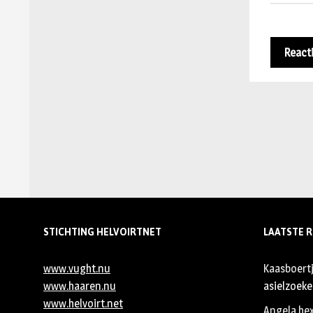
STICHTING HELVOIRTNET
LAATSTE R
www.vught.nu
Kaasboert
www.haaren.nu
asielzoeker
www.helvoirt.net
Angela he