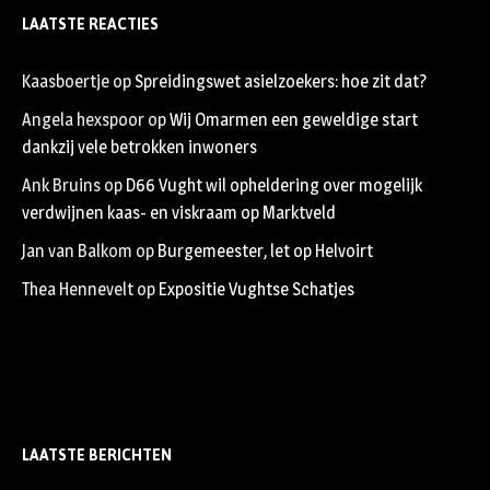
LAATSTE REACTIES
Kaasboertje
op
Spreidingswet asielzoekers: hoe zit dat?
Angela hexspoor
op
Wij Omarmen een geweldige start
dankzij vele betrokken inwoners
Ank Bruins
op
D66 Vught wil opheldering over mogelijk
verdwijnen kaas- en viskraam op Marktveld
Jan van Balkom
op
Burgemeester, let op Helvoirt
Thea Hennevelt
op
Expositie Vughtse Schatjes
LAATSTE BERICHTEN