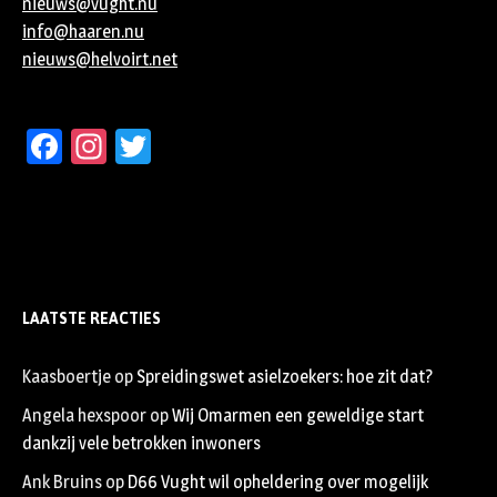
nieuws@vught.nu
info@haaren.nu
nieuws@helvoirt.net
Facebook
Instagram
Twitter
LAATSTE REACTIES
Kaasboertje
op
Spreidingswet asielzoekers: hoe zit dat?
Angela hexspoor
op
Wij Omarmen een geweldige start
dankzij vele betrokken inwoners
Ank Bruins
op
D66 Vught wil opheldering over mogelijk