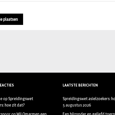
EACTIES
LAATSTE BERICHTEN
je
op
Spreidingswet
Spreidingswet asielzoekers: ho
s: hoe zit dat?
5 augustus 2026
xspoor
op
Wij Omarmen een
Een bijzonder en geliefd toer