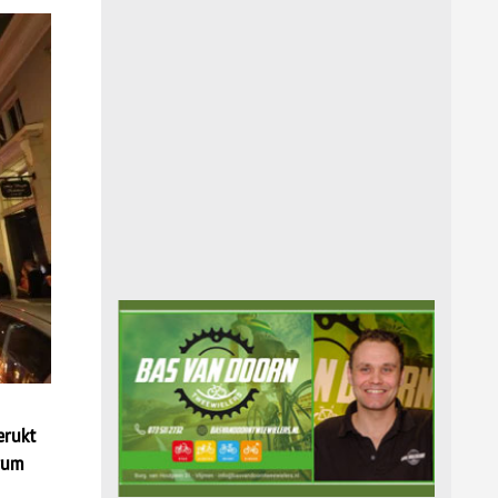
erukt
trum