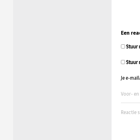
Een rea
Stuur m
Stuur 
Je e-mai