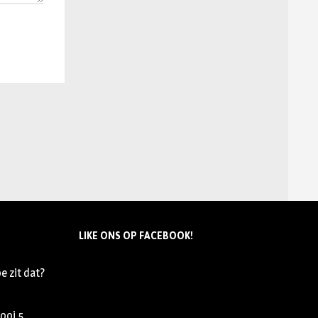
LIKE ONS OP FACEBOOK!
e zit dat?
nooi
5