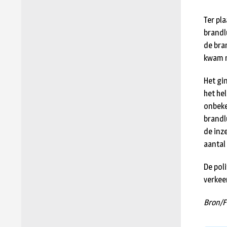
Ter pl
brandl
de bra
kwam n
Het gi
het he
onbeke
brandl
de inz
aantal
De poli
verkee
Bron/F