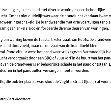
aatse hing er, in een pand met diverse woningen, een behoorlijke
ucht. Omdat niet duidelijk was waar de brandlucht vandaan kwam 
ndweer ingeschakeld. De brandweer die met drie voertuigen ter pla
am geen enkel risico en forceerde diverse deuren van woningen.
ng om woning boven de feestartikelen zaak van Hoofs. De brandwee
le pand doorzocht, maar de oorzaak van de brandlucht bleef
nd. Rond elf uur werd het pand weer vrij gegeven. Vermoedelijk is 
ucht veroorzaakt door een BBQ of vuurkorf in de buurt van het pan
et van de brandweer is er behoorlijke schade in het pand ontstaan. 
 deuren in het pand zullen vervangen moeten worden.
tie, die ook ter plaatse was, sloot de Vughterstraat tijdelijk af voor a
r.
oto: Bart Meesters