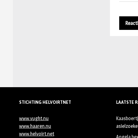
STICHTING HELVOIRTNET
LAATSTE R
www.vught.nu
Kaasboert
www.haaren.nu
asielzoeker
www.helvoirt.net
Angela he