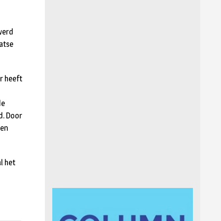
werd
atse
r heeft
de
d. Door
Een
l het